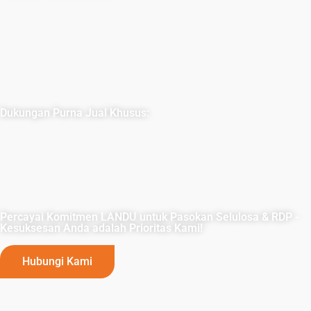
LANDU terkenal dengan keandalan dan kualitas unggul
dalam produksi Selulosa & RDP. Dengan kontrol kualitas
yang ketat, kami secara konsisten melampaui standar
industri. Fasilitas kami yang canggih memastikan kapasitas
produksi yang cukup, memberikan hasil yang tepat waktu,
setiap saat.
Dukungan Purna Jual Khusus:
Selain pasokan, LANDU menawarkan solusi yang
disesuaikan dan keahlian teknis untuk memastikan
keberhasilan proyek. Bermitra dengan kami untuk
keandalan, kualitas, dan dukungan komprehensif yang tak
tertandingi.
Percayai Komitmen LANDU untuk Pasokan Selulosa & RDP -
Kesuksesan Anda adalah Prioritas Kami!
Hubungi Kami