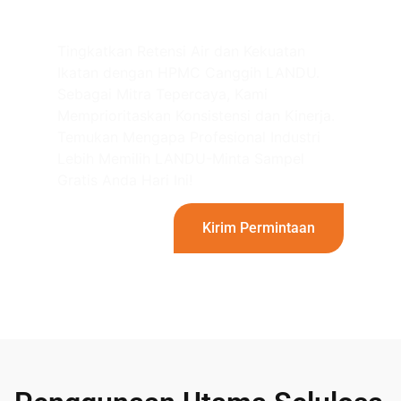
Selulosa & RDP LANDU!
Tingkatkan Retensi Air dan Kekuatan
Ikatan dengan HPMC Canggih LANDU.
Sebagai Mitra Tepercaya, Kami
Memprioritaskan Konsistensi dan Kinerja.
Temukan Mengapa Profesional Industri
Lebih Memilih LANDU-Minta Sampel
Gratis Anda Hari Ini!
Kirim Permintaan