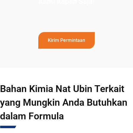
Kami Kapan Saja!
Jika Anda memiliki pertanyaan lebih lanjut atau
memerlukan bantuan, jangan ragu untuk menghubungi tim
kami yang berdedikasi. Hubungi kami hari ini!
Kirim Permintaan
Bahan Kimia Nat Ubin Terkait
yang Mungkin Anda Butuhkan
dalam Formula