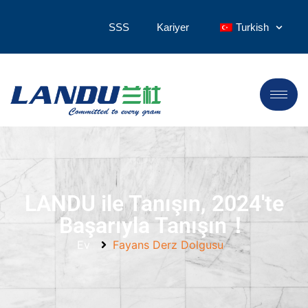
SSS
Kariyer
Turkish
LANDU ile Tanışın, 2024'te
Başarıyla Tanışın！
Ev
Fayans Derz Dolgusu