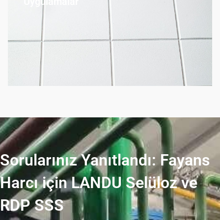
Uygulamalar
Sorularınız Yanıtlandı: Fayans
Harcı için LANDU Selüloz ve
RDP SSS