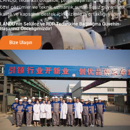
LANDU, tedarikin ötesinde, proje başarısını sağlamak için
özel çözümler ve teknik uzmanlık sunar. Eşsiz güvenilirlik,
kalite ve kapsamlı destek için bizimle iş ortaklığı yapın.
LANDU'nin Selüloz ve RDP Tedarikine Bağlılığına Güvenin-
Başarınız Önceliğimizdir!
Bize Ulaşın