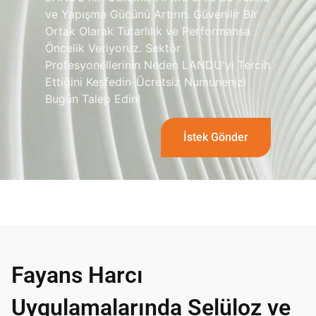
ve Yapışma Gücünü Artırın. Güvenilir Bir
Ortak Olarak Tutarlılık ve Performansa
Öncelik Veriyoruz. Sektör
Profesyonellerinin Neden LANDU'yi Tercih
Ettiğini Keşfedin-Ücretsiz Numunenizi
Bugün Talep Edin!
İstek Gönder
Fayans Harcı
Uygulamalarında Selüloz ve