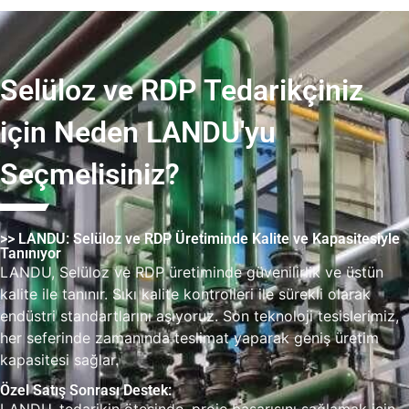
Selüloz ve RDP Tedarikçiniz
için Neden LANDU'yu
Seçmelisiniz?
>> LANDU: Selüloz ve RDP Üretiminde Kalite ve Kapasitesiyle
Tanınıyor
LANDU, Selüloz ve RDP üretiminde güvenilirlik ve üstün
kalite ile tanınır. Sıkı kalite kontrolleri ile sürekli olarak
endüstri standartlarını aşıyoruz. Son teknoloji tesislerimiz,
her seferinde zamanında teslimat yaparak geniş üretim
kapasitesi sağlar.
Özel Satış Sonrası Destek: