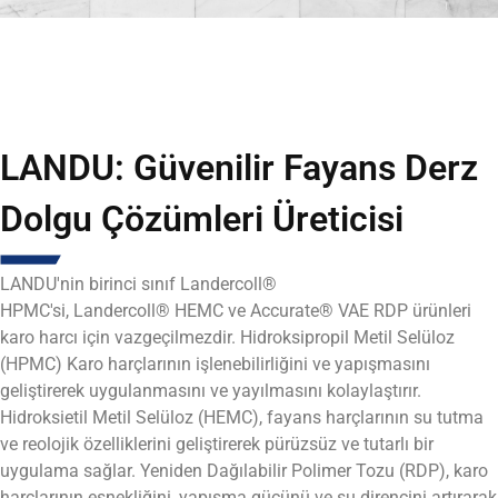
LANDU: Güvenilir Fayans Derz
Dolgu Çözümleri Üreticisi
LANDU'nin birinci sınıf Landercoll®
HPMC'si,
Landercoll®
HEMC ve Accurate® VAE RDP ürünleri
karo harcı için vazgeçilmezdir. Hidroksipropil Metil Selüloz
(HPMC)
Karo harçlarının işlenebilirliğini ve yapışmasını
geliştirerek uygulanmasını ve yayılmasını kolaylaştırır.
Hidroksietil Metil Selüloz (HEMC), fayans harçlarının su tutma
ve reolojik özelliklerini geliştirerek pürüzsüz ve tutarlı bir
uygulama sağlar. Yeniden Dağılabilir Polimer Tozu (RDP), karo
harçlarının esnekliğini, yapışma gücünü ve su direncini artırarak