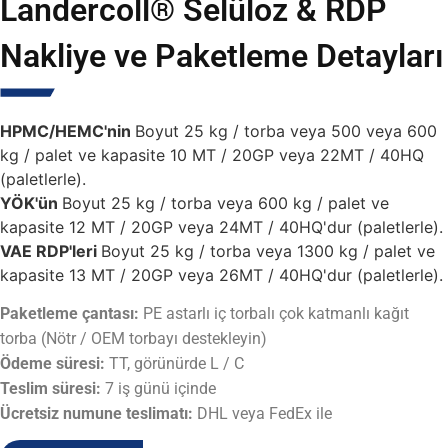
Landercoll® Selüloz & RDP
Nakliye ve Paketleme Detayları
HPMC/HEMC'nin
Boyut 25 kg / torba veya 500 veya 600
kg / palet ve kapasite 10 MT / 20GP veya 22MT / 40HQ
(paletlerle).
YÖK'ün
Boyut 25 kg / torba veya 600 kg / palet ve
kapasite 12 MT / 20GP veya 24MT / 40HQ'dur (paletlerle).
VAE RDP'leri
Boyut 25 kg / torba veya 1300 kg / palet ve
kapasite 13 MT / 20GP veya 26MT / 40HQ'dur (paletlerle).
Paketleme çantası:
PE astarlı iç torbalı çok katmanlı kağıt
torba (Nötr / OEM torbayı destekleyin)
Ödeme süresi:
TT, görünürde L / C
Teslim süresi:
7 iş günü içinde
Ücretsiz numune teslimatı:
DHL veya FedEx ile