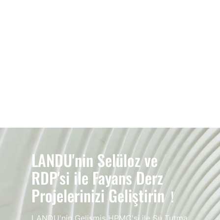
LANDU'nin Selüloz ve
RDP'si ile Fayans Derz
Projelerinizi Geliştirin！
LANDU'nin Gelişmiş HPMC'si ile Su Tutma