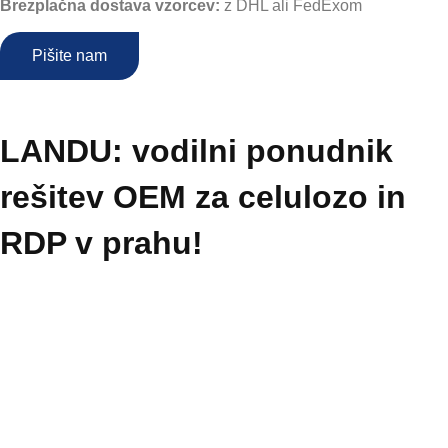
Brezplačna dostava vzorcev:
z DHL ali FedExom
Pišite nam
LANDU: vodilni ponudnik
rešitev OEM za celulozo in
RDP v prahu!