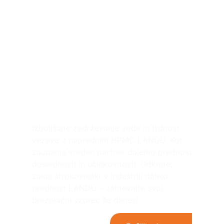
Izboljšajte svoje
projekte za fugiranje
ploščic s celulozo in
RDP podjetja LANDU
Izboljšajte zadrževanje vode in trdnost
vezave z naprednim HPMC LANDU. Kot
zaupanja vreden partner dajemo prednost
doslednosti in učinkovitosti. Odkrijte,
zakaj strokovnjaki v industriji dajejo
prednost LANDU - zahtevajte svoj
brezplačni vzorec še danes!