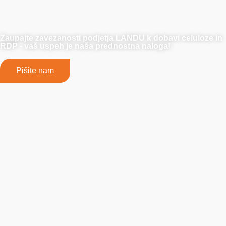
projekta. Sodelujte z nami za neprimerljivo zanesljivost,
kakovost in celovito podporo.
Zaupajte zavezanosti podjetja LANDU k dobavi celuloze in
RDP - vaš uspeh je naša prednostna naloga!
Pišite nam