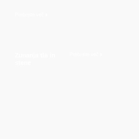
Preberite več
Zunanja tla in
Preberite več
stene