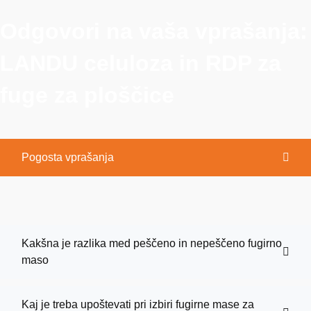
Odgovori na vaša vprašanja:
LANDU celuloza in RDP za
fuge za ploščice
Pogosta vprašanja
Kakšna je razlika med peščeno in nepeščeno fugirno
maso
Kaj je treba upoštevati pri izbiri fugirne mase za