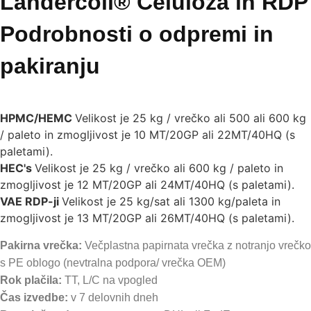
Landercoll® Celuloza in RDP
Podrobnosti o odpremi in
pakiranju
HPMC/HEMC
Velikost je 25 kg / vrečko ali 500 ali 600 kg
/ paleto in zmogljivost je 10 MT/20GP ali 22MT/40HQ (s
paletami).
HEC's
Velikost je 25 kg / vrečko ali 600 kg / paleto in
zmogljivost je 12 MT/20GP ali 24MT/40HQ (s paletami).
VAE RDP-ji
Velikost je 25 kg/sat ali 1300 kg/paleta in
zmogljivost je 13 MT/20GP ali 26MT/40HQ (s paletami).
Pakirna vrečka:
Večplastna papirnata vrečka z notranjo vrečko
s PE oblogo (nevtralna podpora/ vrečka OEM)
Rok plačila:
TT, L/C na vpogled
Čas izvedbe:
v 7 delovnih dneh