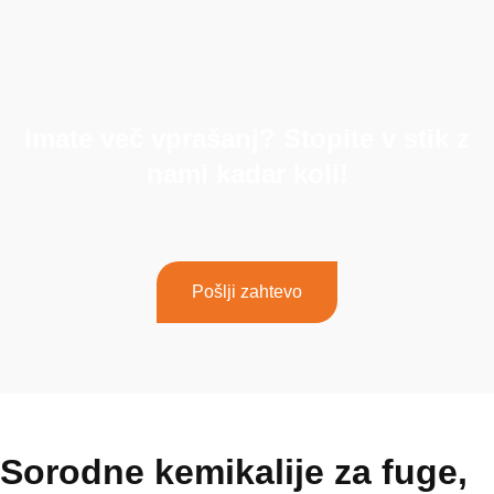
Imate več vprašanj? Stopite v stik z
nami kadar koli!
Če imate več vprašanj ali potrebujete pomoč, se obrnite
na našo specializirano ekipo. Obrnite se na nas še danes!
Pošlji zahtevo
Sorodne kemikalije za fuge,