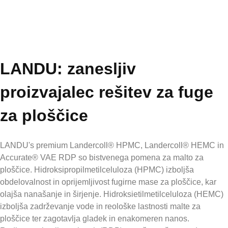
LANDU: zanesljiv
proizvajalec rešitev za fuge
za ploščice
LANDU's premium Landercoll® HPMC,
Landercoll®
HEMC in
Accurate® VAE RDP so bistvenega pomena za malto za
ploščice. Hidroksipropilmetilceluloza (HPMC)
izboljša
obdelovalnost in oprijemljivost fugirne mase za ploščice, kar
olajša nanašanje in širjenje.
Hidroksietilmetilceluloza (HEMC)
izboljša zadrževanje vode in reološke lastnosti malte za
ploščice ter zagotavlja gladek in enakomeren nanos.