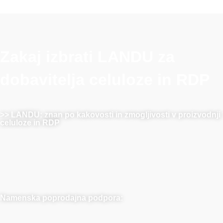
Zakaj izbrati LANDU za
dobavitelja celuloze in RDP
>> LANDU: znan po kakovosti in zmogljivosti v proizvodnji
celuloze in RDP
LANDU slovi po zanesljivosti in vrhunski kakovosti v
proizvodnji celuloze in RDP. S strogim nadzorom
kakovosti dosledno presegamo industrijske standarde.
Naši najsodobnejši obrati zagotavljajo velike proizvodne
zmogljivosti, ki so vedno pravočasne.
Namenska poprodajna podpora:
Poleg dobave LANDU ponuja prilagojene rešitve in
tehnično strokovno znanje za zagotavljanje uspešnosti