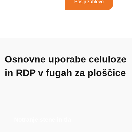
Pošlji zahtevo
Osnovne uporabe celuloze
in RDP v fugah za ploščice
Notranje stene in tla