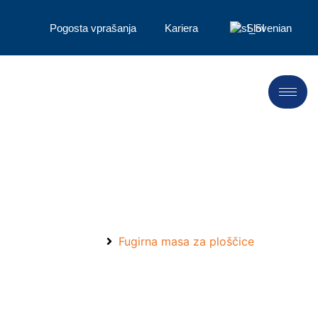
Pogosta vprašanja
Kariera
Slovenian
Spoznajte LANDU, spoznajte
uspeh v letu 2024！
Domov
Fugirna masa za ploščice