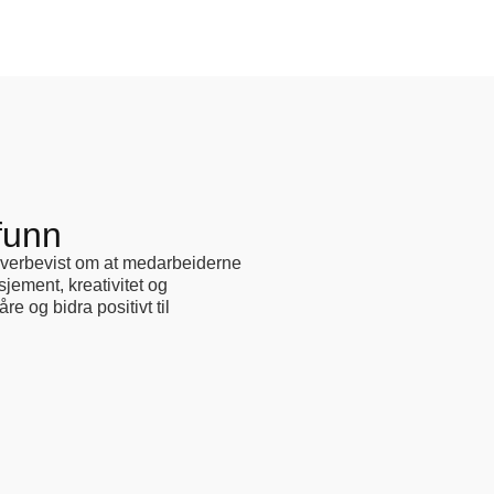
funn
i overbevist om at medarbeiderne
jement, kreativitet og
e og bidra positivt til