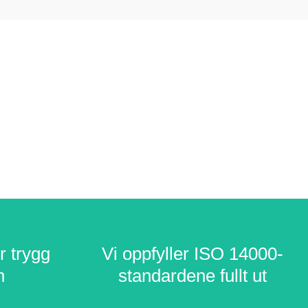
r trygg
r trygg
Vi oppfyller ISO 14000-
Vi oppfyller ISO 14000-
n
n
standardene fullt ut
standardene fullt ut