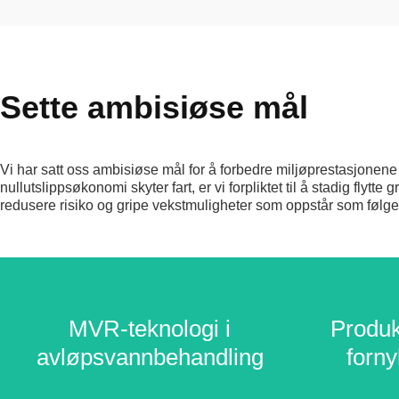
Sette ambisiøse mål
Vi har satt oss ambisiøse mål for å forbedre miljøprestasjonene 
nullutslippsøkonomi skyter fart, er vi forpliktet til å stadig flyt
redusere risiko og gripe vekstmuligheter som oppstår som følg
MVR-teknologi i
MVR-teknologi i
Produk
Produk
avløpsvannbehandling
avløpsvannbehandling
forny
forny