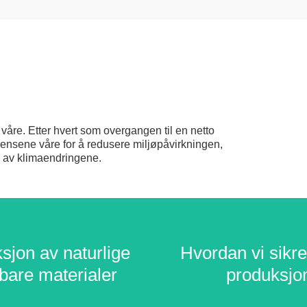
våre. Etter hvert som overgangen til en netto
te grensene våre for å redusere miljøpåvirkningen,
e av klimaendringene.
sjon av naturlige
sjon av naturlige
Hvordan vi sikre
Hvordan vi sikre
bare materialer
bare materialer
produksjo
produksjo