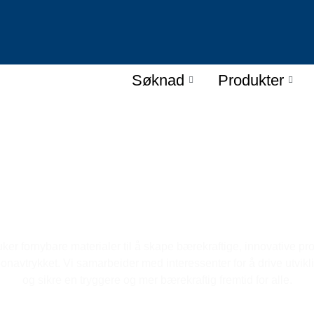
Søknad
Produkter
Bærekraft i LANDU
er fornybare materialer til å skape bærekraftige, innovative pr
onavtrykket. Vi samarbeider med interessenter for å drive utvik
og sikre en tryggere og mer bærekraftig fremtid for alle.