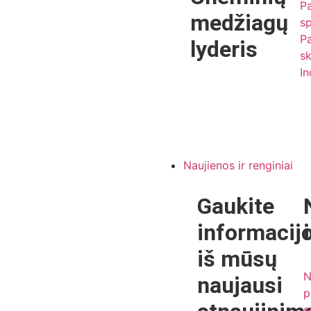
Pa
medžiagų
s
Pa
lyderis
s
In
Naujienos ir renginiai
Gaukite
informacij
iš mūsų
N
naujausi
p
s