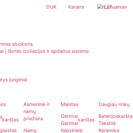
DUK
Karjera
Lithuanian
iminis sluoksnis
i | Išorės izoliacijos ir apdailos sistema
tys junginiai
bos
Asmeninė ir
Maistas
Daugiau rinkų
namų
ių
Gėrimai
Baterijos
karšta
priežiūra
karštas
karštas
Gėrimai
Tekstilė
glaistas
Namų
Kepyklėlė:
Keramika