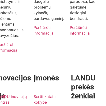
ristatymą ir
daugeliu
parodose, kad
ėginių
problemų,
galėtume
okesčius,
kylančių
tiesiogiai
iūlome
pardavus gaminį.
bendrauti.
lientams
Peržiūrėti
Peržiūrėti
andomuosius
informaciją
informaciją
avyzdžius.
eržiūrėti
nformaciją
novacijos
Įmonės
LANDU
prekės
ja
ženklai
ANDU inovacijų
Sertifikatai ir
ntras
kokybė