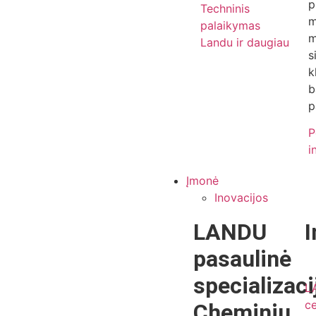
p
Techninis
m
palaikymas
m
Landu ir daugiau
s
k
b
p
P
i
Įmonė
Inovacijos
LANDU
I
pasaulinė
specializaci
L
ce
Cheminių