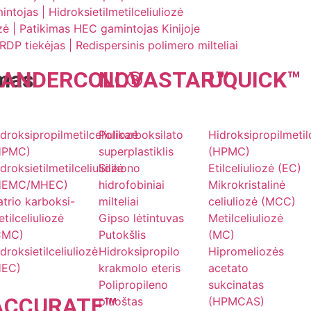
ojas | Hidroksietilmetilceliuliozė
ozė | Patikimas HEC gamintojas Kinijoje
DP tiekėjas | Redispersinis polimero milteliai
mas
LANDER
COLL
NOVA
®
STAR
UQU
™
ICK
™
s
droksipropilmetilceliuliozė
Polikarboksilato
Hidroksipropilmetil
HPMC)
superplastiklis
(HPMC)
droksietilmetilceliuliozė
Silikono
Etilceliuliozė (EC)
HEMC/MHEC)
hidrofobiniai
Mikrokristalinė
trio karboksi-
milteliai
celiuliozė (MCC)
tilceliuliozė
Gipso lėtintuvas
Metilceliuliozė
CMC)
Putokšlis
(MC)
droksietilceliuliozė
Hidroksipropilo
Hipromeliozės
HEC)
krakmolo eteris
acetato
Polipropileno
sukcinatas
ACCU
RATE
™
pluoštas
(HPMCAS)