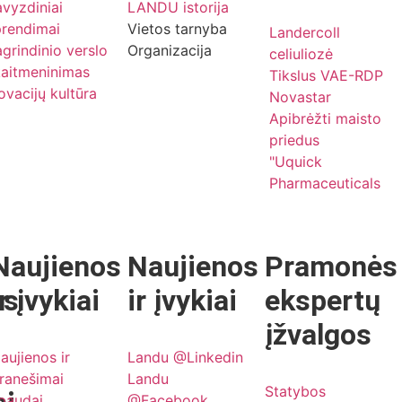
vyzdiniai
LANDU istorija
prendimai
Vietos tarnyba
Landercoll
grindinio verslo
Organizacija
celiuliozė
kaitmeninimas
Tikslus VAE-RDP
ovacijų kultūra
Novastar
Apibrėžti maisto
priedus
"Uquick
Pharmaceuticals
Naujienos
Naujienos
Pramonės
os
ir įvykiai
ir įvykiai
ekspertų
įžvalgos
aujienos ir
Landu @Linkedin
ranešimai
Landu
Statybos
paudai
@Facebook