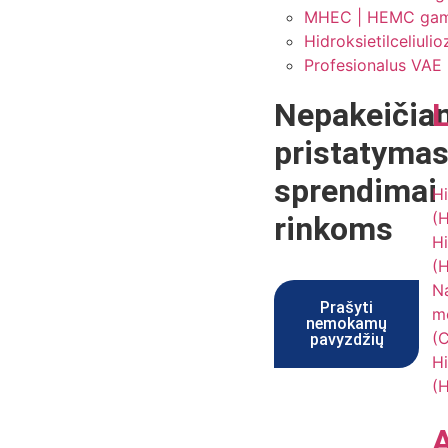
MHEC | HEMC gamint
Hidroksietilceliuli
Profesionalus VAE R
Nepakeičia
pristatyma
sprendimai
Hi
(
rinkoms
Hi
(
Na
Prašyti
me
nemokamų
(
pavyzdžių
Hi
(