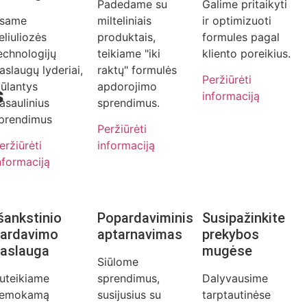
Padedame su
Galime pritaikyti
same
milteliniais
ir optimizuoti
eliuliozės
produktais,
formules pagal
echnologijų
teikiame "iki
kliento poreikius.
aslaugų lyderiai,
raktų" formulės
Peržiūrėti
iūlantys
apdorojimo
s
informaciją
asaulinius
sprendimus.
prendimus
Peržiūrėti
eržiūrėti
informaciją
nformaciją
šankstinio
Popardaviminis
Susipažinkite
ardavimo
aptarnavimas
prekybos
aslauga
mugėse
Siūlome
uteikiame
sprendimus,
Dalyvausime
emokamą
susijusius su
tarptautinėse