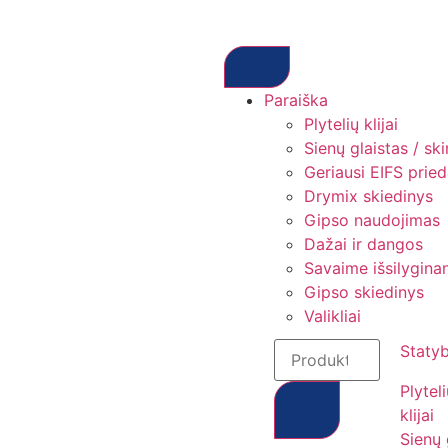
Paraiška
Plytelių klijai
Sienų glaistas / sk
Geriausi EIFS prieda
Drymix skiedinys
Gipso naudojimas
Dažai ir dangos
Savaime išsilyginan
Gipso skiedinys
Valikliai
Staty
Plytel
klijai
Sienų 