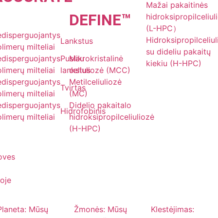
Mažai pakaitinės
DE
FINE
™
hidroksipropilceliul
(L-HPC）
edisperguojantys
Hidroksipropilceliu
Lankstus
limerų milteliai
su dideliu pakaitų
edisperguojantys
Pusiau
Mikrokristalinė
kiekiu (H-HPC)
limerų milteliai
lankstus
celiuliozė (MCC)
edisperguojantys
Metilceliuliozė
Tvirtas
limerų milteliai
(MC)
edisperguojantys
Didelio pakaitalo
Hidrofobinis
limerų milteliai
hidroksipropilceliuliozė
(H-HPC)
joves
oje
Planeta: Mūsų
Žmonės: Mūsų
Klestėjimas: