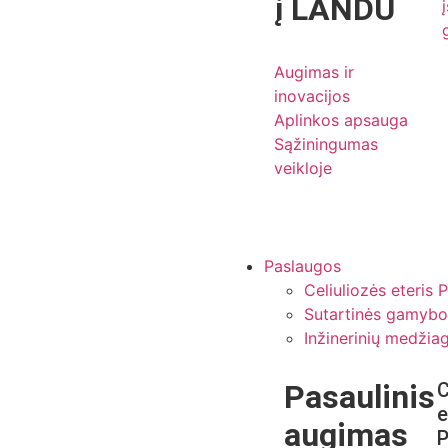
į LANDU
Augimas ir
inovacijos
Aplinkos apsauga
Sąžiningumas
veikloje
Paslaugos
Celiuliozės eteris 
Sutartinės gamybo
Inžinerinių medžia
Pasaulinis
C
e
augimas
P