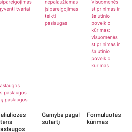
įsipareigojimas
nepalaužiamas
Visuomenės
gyventi tvariai
įsipareigojimas
stiprinimas ir
teikti
šalutinio
paslaugas
poveikio
kūrimas:
visuomenės
stiprinimas ir
šalutinio
poveikio
kūrimas
Paslaugos
s paslaugos
gų paslaugos
eliuliozės
Gamyba pagal
Formuluotės
teris
sutartį
kūrimas
aslaugos