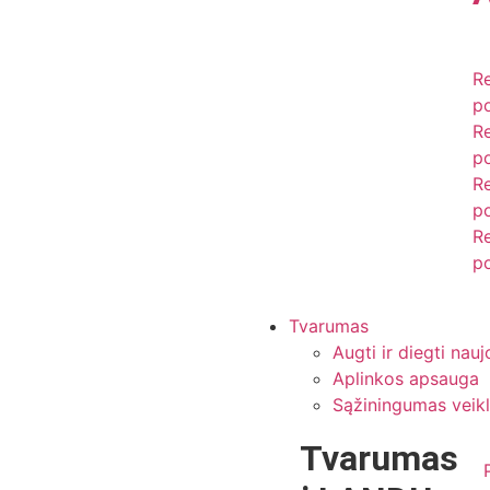
R
po
R
po
R
po
R
po
Tvarumas
Augti ir diegti nau
Aplinkos apsauga
Sąžiningumas veikl
Tvarumas