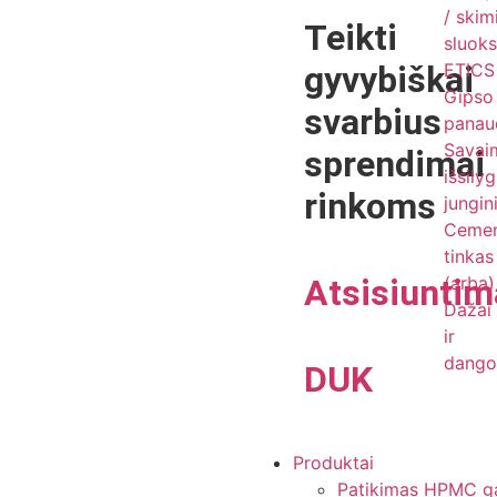
/ skim
Teikti
sluoks
gyvybiškai
ETICS 
Gipso
svarbius
panau
Savai
sprendimai
išsily
rinkoms
jungin
Cemen
tinkas 
Atsisiuntim
(arba)
Dažai
ir
dango
DUK
Produktai
Patikimas HPMC gam