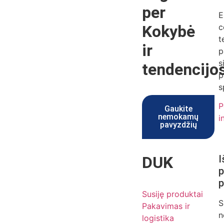
per
E
Kokybė
c
t
ir
p
s
tendencijo
p
s
P
Gaukite
nemokamų
i
pavyzdžių
DUK
I
p
p
Susiję produktai
S
Pakavimas ir
n
logistika