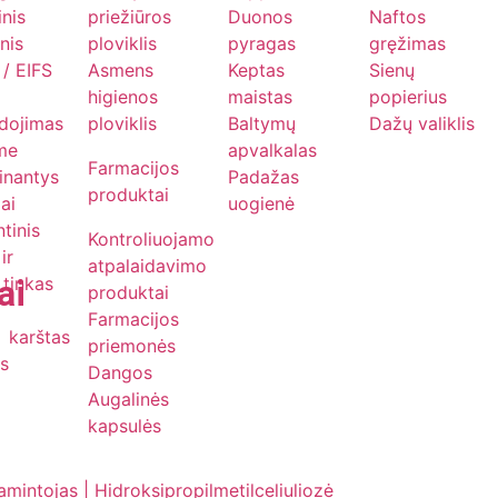
inis
priežiūros
Duonos
Naftos
nis
ploviklis
pyragas
gręžimas
/ EIFS
Asmens
Keptas
Sienų
higienos
maistas
popierius
dojimas
ploviklis
Baltymų
Dažų valiklis
me
apvalkalas
Farmacijos
ginantys
Padažas
produktai
iai
uogienė
tinis
Kontroliuojamo
ir
atpalaidavimo
ai
 tinkas
produktai
Farmacijos
karštas
priemonės
s
Dangos
Augalinės
kapsulės
intojas | Hidroksipropilmetilceliuliozė