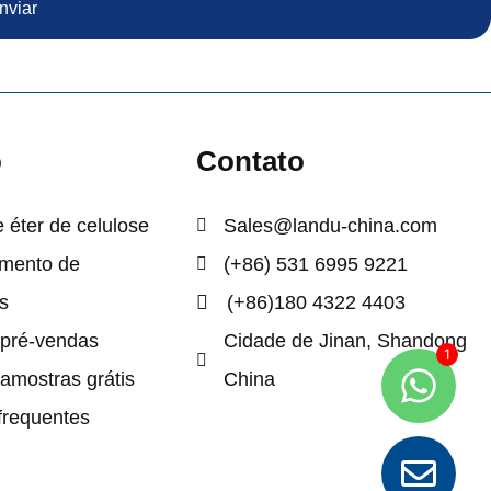
nviar
o
Contato
 éter de celulose
Sales@landu-china.com
imento de
(+86) 531 6995 9221
s
(+86)180 4322 4403
 pré-vendas
Cidade de Jinan, Shandong
 amostras grátis
China
frequentes