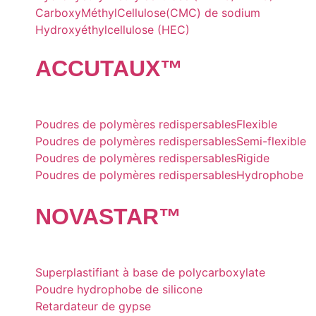
CarboxyMéthylCellulose(CMC) de sodium
Hydroxyéthylcellulose (HEC)
ACCU
TAUX
™
Poudres de polymères redispersables
Flexible
Poudres de polymères redispersables
Semi-flexible
Poudres de polymères redispersables
Rigide
Poudres de polymères redispersables
Hydrophobe
NOVA
STAR
™
Superplastifiant à base de polycarboxylate
Poudre hydrophobe de silicone
Retardateur de gypse