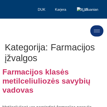
DUK
Karjera
Lithuanian
Kategorija:
Farmacijos
įžvalgos
Farmacijos klasės
metilceliuliozės savybių
vadovas
Metilceliuliozė yra pagrindinė farmacijos pasaulio