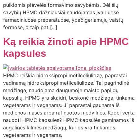
puikiomis plėvelės formavimo savybėmis. Dėl šių
savybių HPMC dažniausiai naudojamas įvairiuose
farmaciniuose preparatuose, ypač geriamųjų vaistų
formose, o taip pat [...]
Ką reikia žinoti apie HPMC
kapsules
HPMC reiškia hidroksipropilmetilceliuliozę, paprastai
vadinamą hidroksipropilmetilceliulioze. Tai pagrindinė
medžiaga, naudojama daugumoje maisto papildų
kapsulių. HPMC yra skaidri, beskonė medžiaga, tinkama
vegetarams ir veganams. Ji paprastai gaunama iš
medienos masės arba rafinuotos medvilnės. Kodėl verta
naudoti HPMC kapsules? HPMC kapsulės gaminamos iš
augalinės kilmės medžiagų, kurios yra tinkamos
vegetarams ir veganams.