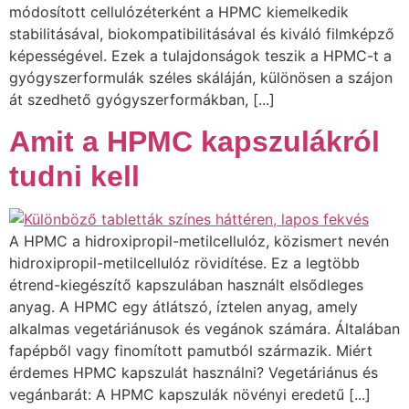
módosított cellulózéterként a HPMC kiemelkedik
stabilitásával, biokompatibilitásával és kiváló filmképző
képességével. Ezek a tulajdonságok teszik a HPMC-t a
gyógyszerformulák széles skáláján, különösen a szájon
át szedhető gyógyszerformákban, [...]
Amit a HPMC kapszulákról
tudni kell
A HPMC a hidroxipropil-metilcellulóz, közismert nevén
hidroxipropil-metilcellulóz rövidítése. Ez a legtöbb
étrend-kiegészítő kapszulában használt elsődleges
anyag. A HPMC egy átlátszó, íztelen anyag, amely
alkalmas vegetáriánusok és vegánok számára. Általában
fapépből vagy finomított pamutból származik. Miért
érdemes HPMC kapszulát használni? Vegetáriánus és
vegánbarát: A HPMC kapszulák növényi eredetű [...]