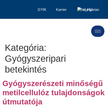
GYIK
Karrier
Hungarian
Kategória:
Gyógyszeripari
betekintés
Gyógyszerészeti minőségű
metilcellulóz tulajdonságok
útmutatója