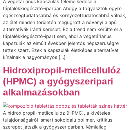
A vegetáriánus kapszulák felemelkedése a
táplálékkiegészítő-iparban Ahogy a fogyasztók egyre
egészségtudatosabbá és környezettudatosabbá válnak,
az élet minden területén megugrott a növényi alapú
alternatívák iránti kereslet. Ez a trend nem kerülte el a
táplálékkiegészítő-ipart sem, ahol a vegetáriánus
kapszulák az elmúlt években jelentős népszerűségre
tettek szert. Ezek a kapszulák életképes alternatívát
kínálnak a hagyományos [...]
Hidroxipropil-metilcellulóz
(HPMC) a gyógyszeripari
alkalmazásokban
A hidroxipropil-metilcellulóz (HPMC), a kivételes
tulajdonságairól ismert sokoldalú polimer, kritikus
szerepet játszik a gyógyszeriparban. Kémiailag