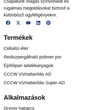
Csapatunk magas színvonalat és
rugalmas megoldásokat biztosít a
különböző ügyféligényekre.
Termékek
Cellulóz-éter
Rediszpergálható polimer por
Építőipari adalékanyagok
CCCW Vízhatlanítás AD
CCCW Vízhatlanítás Super-AD
Alkalmazások
Drymix habarcs