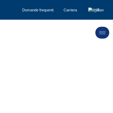
Domande frequenti
Carriera
Italian
Design e
servizio clienti
Landu sta rafforzando la sua