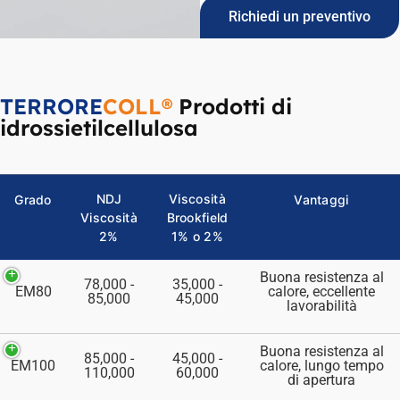
Richiedi un preventivo
TERRORE
COLL®
Prodotti di
idrossietilcellulosa
NDJ
Viscosità
Grado
Vantaggi
Viscosità
Brookfield
2%
1% o 2%
Buona resistenza al
78,000 -
35,000 -
EM80
calore, eccellente
85,000
45,000
lavorabilità
Buona resistenza al
85,000 -
45,000 -
EM100
calore, lungo tempo
110,000
60,000
di apertura