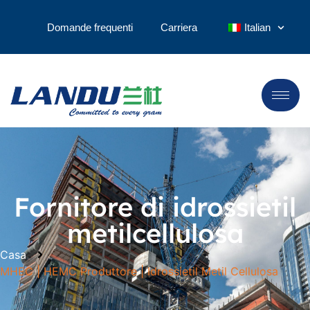
Domande frequenti
Carriera
Italian
Fornitore di idrossietil
metilcellulosa
Casa
MHEC | HEMC Produttore | Idrossietil Metil Cellulosa