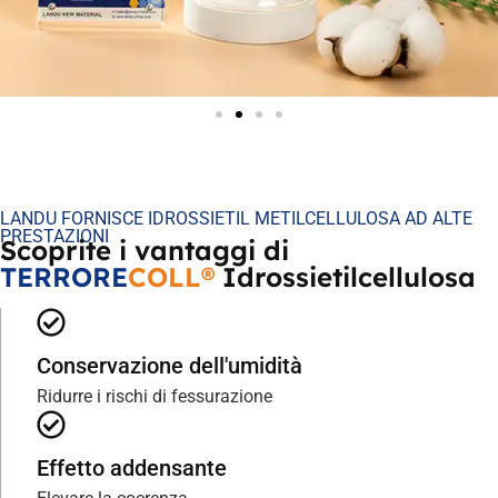
LANDU FORNISCE IDROSSIETIL METILCELLULOSA AD ALTE
PRESTAZIONI
Scoprite i vantaggi di
TERRORE
COLL®
Idrossietilcellulosa
Conservazione dell'umidità
Ridurre i rischi di fessurazione
Effetto addensante