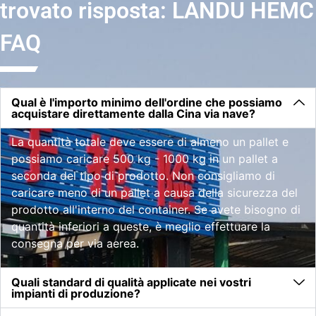
trovato risposta: LANDU HEMC
FAQ
Qual è l'importo minimo dell'ordine che possiamo
acquistare direttamente dalla Cina via nave?
La quantità totale deve essere di almeno un pallet e
possiamo caricare 500 kg - 1000 kg in un pallet a
seconda del tipo di prodotto. Non consigliamo di
caricare meno di un pallet a causa della sicurezza del
prodotto all'interno del container. Se avete bisogno di
quantità inferiori a queste, è meglio effettuare la
consegna per via aerea.
Quali standard di qualità applicate nei vostri
impianti di produzione?