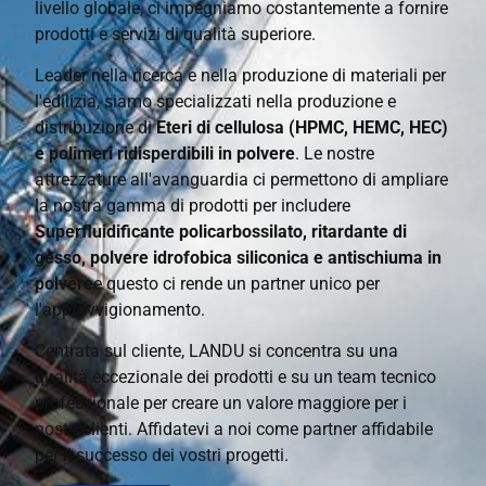
livello globale, ci impegniamo costantemente a fornire
prodotti e servizi di qualità superiore.
Leader nella ricerca e nella produzione di materiali per
l'edilizia, siamo specializzati nella produzione e
distribuzione di
Eteri di cellulosa (HPMC, HEMC, HEC)
e polimeri ridisperdibili in polvere
. Le nostre
attrezzature all'avanguardia ci permettono di ampliare
la nostra gamma di prodotti per includere
Superfluidificante policarbossilato, ritardante di
gesso, polvere idrofobica siliconica e antischiuma in
polvere
e questo ci rende un partner unico per
l'approvvigionamento.
Centrata sul cliente, LANDU si concentra su una
qualità eccezionale dei prodotti e su un team tecnico
professionale per creare un valore maggiore per i
nostri clienti. Affidatevi a noi come partner affidabile
per il successo dei vostri progetti.