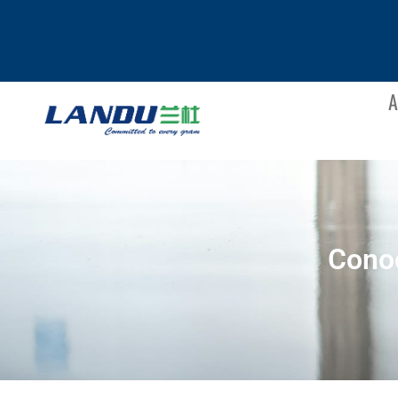
A
Cono