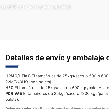
a y RDP: ¡su éxito es nuestra prioridad!
Detalles de envío y embalaje
HPMC/HEMC
El tamaño es de 25kgs/saco o 500 o 600 
22MT/40HQ (con palets).
HEC
El tamaño es de 25kgs/saco o 600 kgs/palet y la
PDR VAE
El tamaño es de 25kgs/saco o 1300 kgs/pale
palets).
Bolsa de embalaje:
Bolsa de papel multicapa con bolsa inte