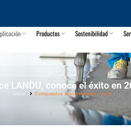
plicación
Productos
Sostenibilidad
Ser
ce LANDU, conoce el éxito en 
Inicio
Compuestos autonivelantes （old）