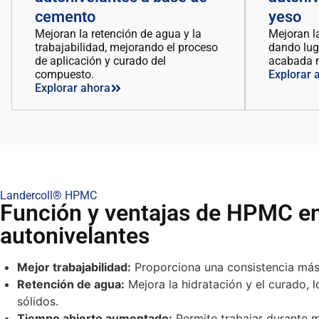
cemento
yeso
Mejoran la retención de agua y la
Mejoran la
trabajabilidad, mejorando el proceso
dando lug
de aplicación y curado del
acabada m
compuesto.
Explorar 
Explorar ahora
Landercoll® HPMC
Función y ventajas de HPMC e
autonivelantes
Mejor trabajabilidad:
Proporciona una consistencia más s
Retención de agua:
Mejora la hidratación y el curado, 
sólidos.
Tiempo abierto aumentado:
Permite trabajar durante má