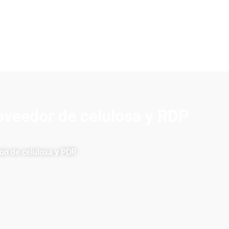
veedor de celulosa y RDP
ón de celulosa y PDR
 la producción de celulosa y RDP. Gracias a nuestros
 las normas del sector. Nuestras instalaciones de
oducción, con entregas puntuales en todo momento.
 y conocimientos técnicos para garantizar el éxito de
lidad, calidad y asistencia técnica inigualables.