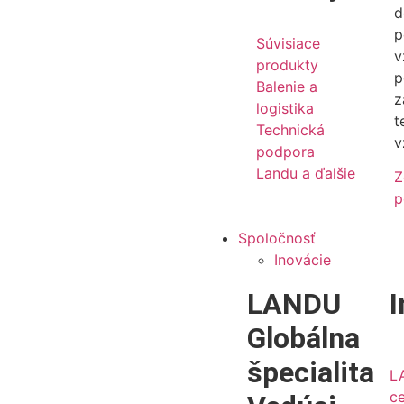
d
p
Súvisiace
v
produkty
p
Balenie a
z
logistika
t
Technická
v
podpora
Landu a ďalšie
Z
p
Spoločnosť
Inovácie
LANDU
I
Globálna
špecialita
L
c