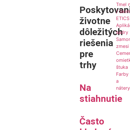
Tmel 
Poskytovan
/ Ski
životne
ETICS 
Apliká
dôležitých
sadry
Samon
riešenia
zmesi
pre
Ceme
omiet
trhy
štuka
Farby
a
Na
náter
stiahnutie
Často