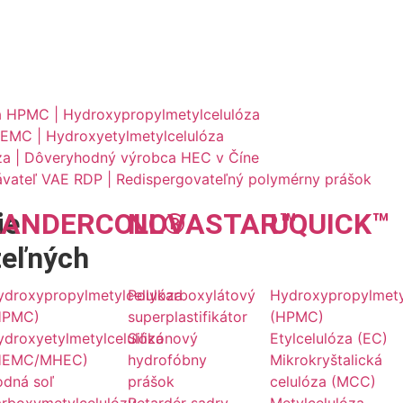
a HPMC | Hydroxypropylmetylcelulóza
EMC | Hydroxyetylmetylcelulóza
za | Dôveryhodný výrobca HEC v Číne
ávateľ VAE RDP | Redispergovateľný polymérny prášok
ie
LANDER
COLL
NOVA
®
STAR
UQU
™
ICK
™
teľných
ydroxypropylmetylcelulóza
Polykarboxylátový
Hydroxypropylmety
HPMC)
superplastifikátor
(HPMC)
ydroxyetylmetylcelulóza
Silikónový
Etylcelulóza (EC)
HEMC/MHEC)
hydrofóbny
Mikrokryštalická
odná soľ
prášok
celulóza (MCC)