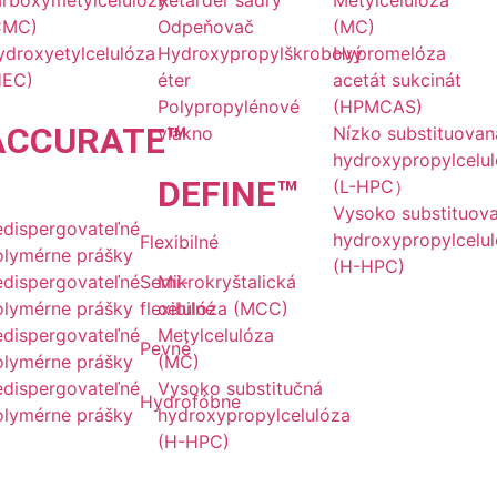
arboxymetylcelulózy
Retardér sadry
Metylcelulóza
CMC)
Odpeňovač
(MC)
ydroxyetylcelulóza
Hydroxypropylškrobový
Hypromelóza
HEC)
éter
acetát sukcinát
Polypropylénové
(HPMCAS)
ACCU
RATE
™
vlákno
Nízko substituovan
hydroxypropylcelu
DE
FINE
™
(L-HPC）
Vysoko substituov
edispergovateľné
hydroxypropylcelu
Flexibilné
olymérne prášky
(H-HPC)
edispergovateľné
Semi-
Mikrokryštalická
olymérne prášky
flexibilné
celulóza (MCC)
edispergovateľné
Metylcelulóza
Pevné
olymérne prášky
(MC)
edispergovateľné
Vysoko substitučná
Hydrofóbne
olymérne prášky
hydroxypropylcelulóza
(H-HPC)