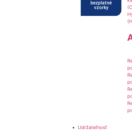
k
bezplatné
(
vzorky
H
(
R
p
R
p
R
p
R
p
Udržateľnosť