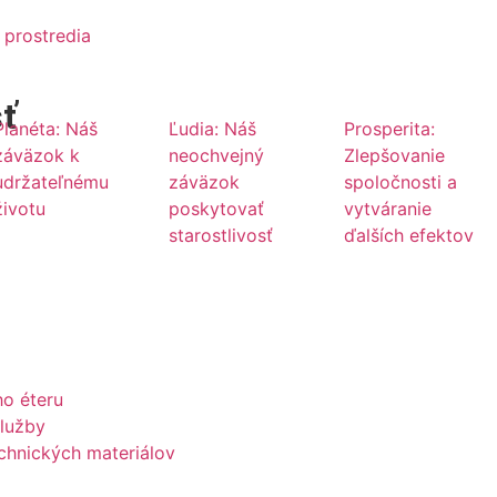
 prostredia
ť
Planéta: Náš
Ľudia: Náš
Prosperita:
záväzok k
neochvejný
Zlepšovanie
udržateľnému
záväzok
spoločnosti a
životu
poskytovať
vytváranie
starostlivosť
ďalších efektov
ho éteru
lužby
echnických materiálov