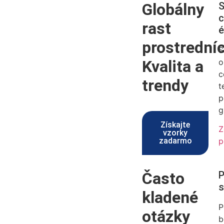
Globálny
S
c
rast
é
prostrední
S
Kvalita a
o
c
trendy
t
p
g
Získajte
Z
vzorky
zadarmo
p
Často
P
s
kladené
P
otázky
b