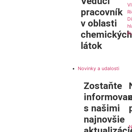
Vedúci
Vl
pracovník
Ri
Di
v oblasti
hl
chemických
Ku
látok
Novinky a udalosti
Zostaňte
informovan
s našimi
najnovšie
N
aktualizáci