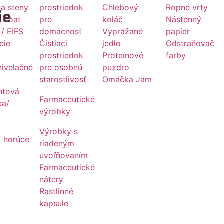
na steny
prostriedok
Chlebový
Ropné vrty
ie
m Coat
pre
koláč
Nástenný
/ EIFS
domácnosť
Vyprážané
papier
cie
Čistiaci
jedlo
Odstraňovač
prostriedok
Proteínové
farby
ivelačné
pre osobnú
puzdro
starostlivosť
Omáčka Jam
ntová
Farmaceutické
ka/
výrobky
Výrobky s
horúce
riadeným
y
uvoľňovaním
Farmaceutické
nátery
Rastlinné
kapsule