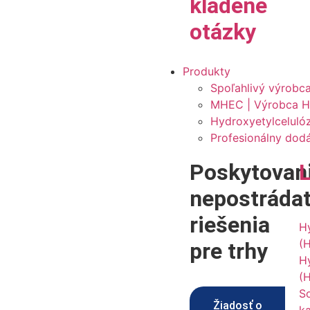
kladené
otázky
Produkty
Spoľahlivý výrobc
MHEC | Výrobca H
Hydroxyetylceluló
Profesionálny dod
Poskytovan
nepostráda
riešenia
H
(
pre trhy
H
(
S
Žiadosť o