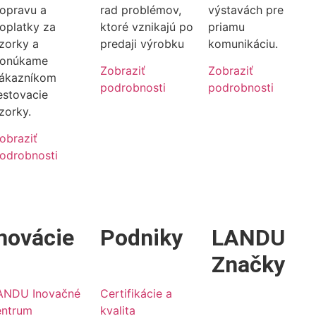
opravu a
rad problémov,
výstavách pre
oplatky za
ktoré vznikajú po
priamu
zorky a
predaji výrobku
komunikáciu.
onúkame
Zobraziť
Zobraziť
ákazníkom
podrobnosti
podrobnosti
estovacie
zorky.
obraziť
odrobnosti
novácie
Podniky
LANDU
Značky
ANDU Inovačné
Certifikácie a
entrum
kvalita