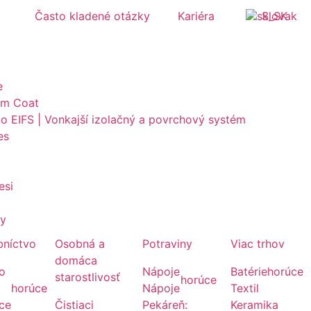
Často kladené otázky
Kariéra
Slovak
e
im Coat
do EIFS | Vonkajší izolačný a povrchový systém
es
esi
ky
bníctvo
Osobná a
Potraviny
Viac trhov
domáca
lo
Nápoje
Batérie
horúce
starostlivosť
horúce
horúce
Nápoje
Textil
ice
Čistiaci
Pekáreň:
Keramika