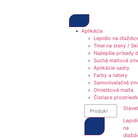
Aplikácia
Lepidlo na dlaždic
Tmel na steny / Sk
Najlepšie prísady 
Suchá maltová zm
Aplikácie sadry
Farby a nátery
Samonivelačné zm
Omietková malta
Čistiace prostried
Stave
Lepid
na
dlažd