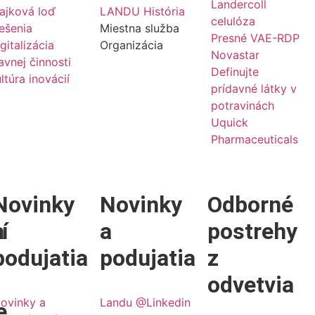
Landercoll
ajková loď
LANDU História
celulóza
ešenia
Miestna služba
Presné VAE-RDP
gitalizácia
Organizácia
Novastar
avnej činnosti
Definujte
ltúra inovácií
prídavné látky v
potravinách
Uquick
Pharmaceuticals
Novinky
Novinky
Odborné
í
a
a
postrehy
podujatia
podujatia
z
odvetvia
ovinky a
Landu @Linkedin
e