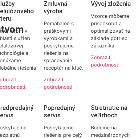
lužby
Zmluvná
Vývoj zloženia
elulózového
výroba
Vzorce môžeme
teru
Pomáhame s
prispôsobiť a
ctvom
me lídrom v
práškovými
optimalizovať na
blasti služieb
výrobkami a
základe potrieb
elulózovej
poskytujeme
zákazníka.
echnológie a
riešenia na
Zobraziť
onúkame
spracovanie
podrobnosti
lobálne riešenia
receptúr na kľúč.
obraziť
Zobraziť
odrobnosti
podrobnosti
redpredajný
Popredajný
Stretnutie na
ervis
servis
veľtrhoch
oskytujeme
Poskytujeme
Budeme na
ezplatnú
riešenia pre celý
medzinárodných