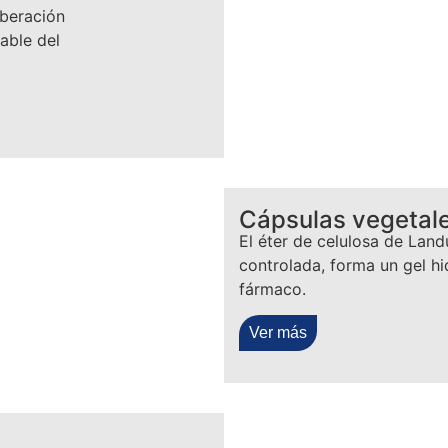
iberación
table del
Cápsulas vegetal
El éter de celulosa de Land
controlada, forma un gel hi
fármaco.
Ver más