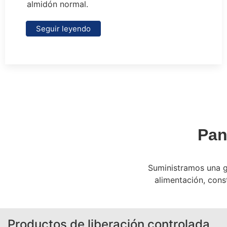
almidón normal.
Seguir leyendo
Pan
Suministramos una g
alimentación, const
Productos de liberación controlada