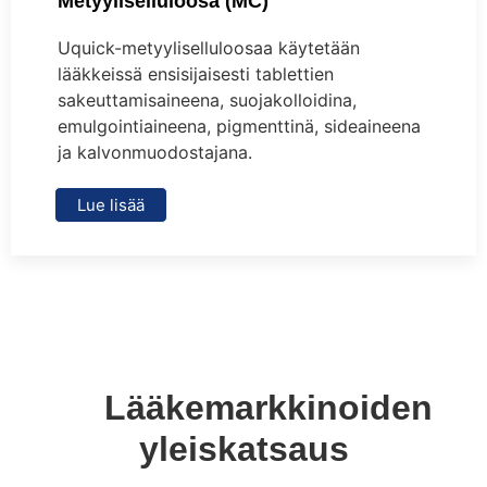
Metyyliselluloosa (MC)
Uquick-metyyliselluloosaa käytetään
lääkkeissä ensisijaisesti tablettien
sakeuttamisaineena, suojakolloidina,
emulgointiaineena, pigmenttinä, sideaineena
ja kalvonmuodostajana.
Lue lisää
Lääkemarkkinoiden
yleiskatsaus