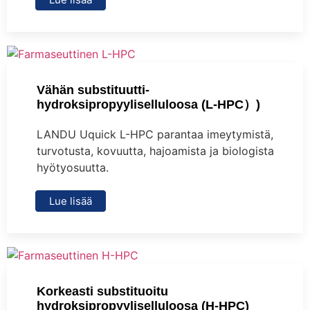
Vähän substituutti-
hydroksipropyyliselluloosa (L-HPC）)
LANDU Uquick L-HPC parantaa imeytymistä,
turvotusta, kovuutta, hajoamista ja biologista
hyötyosuutta.
Lue lisää
Korkeasti substituoitu
hydroksipropyyliselluloosa (H-HPC)