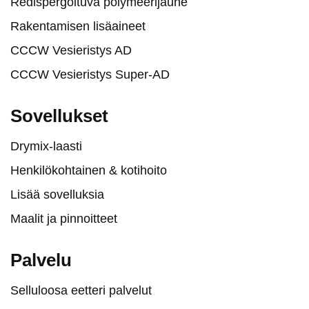
Redispergoituva polymeerijauhe
Rakentamisen lisäaineet
CCCW Vesieristys AD
CCCW Vesieristys Super-AD
Sovellukset
Drymix-laasti
Henkilökohtainen & kotihoito
Lisää sovelluksia
Maalit ja pinnoitteet
Palvelu
Selluloosa eetteri palvelut