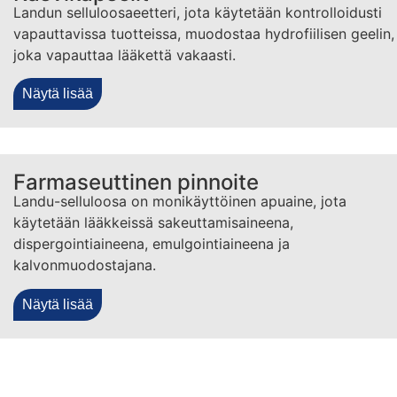
Landun selluloosaeetteri, jota käytetään kontrolloidusti
vapauttavissa tuotteissa, muodostaa hydrofiilisen geelin,
joka vapauttaa lääkettä vakaasti.
Näytä lisää
Farmaseuttinen pinnoite
Landu-selluloosa on monikäyttöinen apuaine, jota
käytetään lääkkeissä sakeuttamisaineena,
dispergointiaineena, emulgointiaineena ja
kalvonmuodostajana.
Näytä lisää