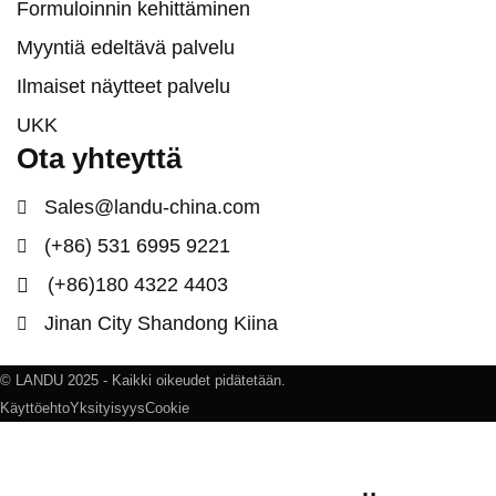
Formuloinnin kehittäminen
Myyntiä edeltävä palvelu
Ilmaiset näytteet palvelu
UKK
Ota yhteyttä
Sales@landu-china.com
(+86) 531 6995 9221
(+86)180 4322 4403
Jinan City Shandong Kiina
© LANDU 2025 - Kaikki oikeudet pidätetään.
Käyttöehto
Yksityisyys
Cookie