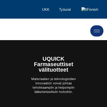
UKK
Työurat
Finnish
UQUICK
Farmaseuttiset
välituotteet
Materiaalien ja teknologioiden
innovaatiot voivat johtaa
tehokkaampiin ja helpompiin
lääketieteellisiin hoitoihin.