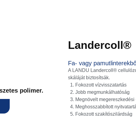
Landercoll®
Fa- vagy pamutlinterekbő
A LANDU Landercoll® cellulózok
skáláját biztosítsák.
Fokozott vízvisszatartás
szetes polimer.
Jobb megmunkálhatóság
Megnövelt megereszkedési e
Meghosszabbított nyitvatartá
Fokozott szakítószilárdság