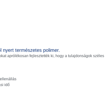
l nyert természetes polimer.
at aprólékosan fejlesztették ki, hogy a tulajdonságok széles
llenállás
si idő