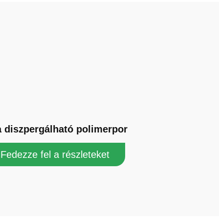
a diszpergálható polimerpor
Fedezze fel a részleteket