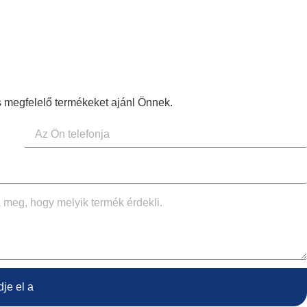
megfelelő termékeket ajánl Önnek.
dje el a