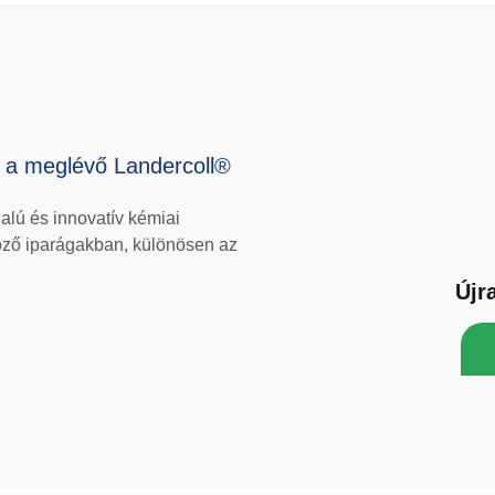
i a meglévő Landercoll®
lú és innovatív kémiai
öző iparágakban, különösen az
Újr