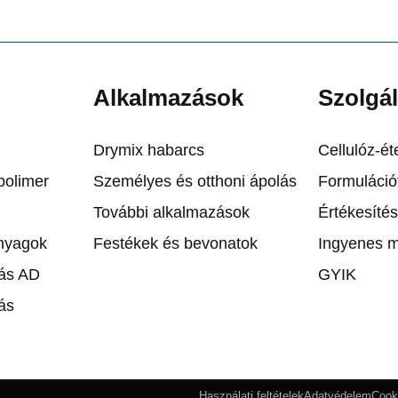
Alkalmazások
Szolgál
Drymix habarcs
Cellulóz-ét
polimer
Személyes és otthoni ápolás
Formuláció
További alkalmazások
Értékesítés
anyagok
Festékek és bevonatok
Ingyenes m
ás AD
GYIK
ás
Használati feltételek
Adatvédelem
Cook