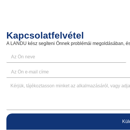
Kapcsolatfelvétel
A LANDU kész segíteni Önnek problémái megoldásában, és 
Kül