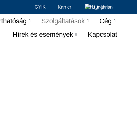
GYIK
Karrier
Hungarian
rthatóság
Szolgáltatások
Cég
Hírek és események
Kapcsolat