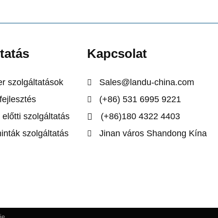
tatás
Kapcsolat
er szolgáltatások
Sales@landu-china.com
fejlesztés
(+86) 531 6995 9221
 előtti szolgáltatás
(+86)180 4322 4403
inták szolgáltatás
Jinan város Shandong Kína
ie