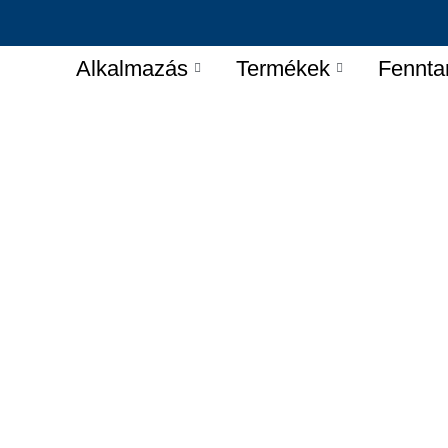
Alkalmazás
Termékek
Fennta
áltatások
területén világszerte elismert vezető
kra specializálódott.