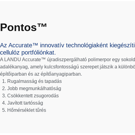
Pontos™
Az Accurate™ innovatív technológiaként kiegészít
cellulóz portfóliónkat.
A LANDU Accurate™ újradiszpergálható polimerpor egy sokolda
adalékanyag, amely kulcsfontosságú szerepet játszik a különb
építőiparban és az építőanyagiparban.
Rugalmasság és tapadás
Jobb megmunkálhatóság
Csökkentett zsugorodás
Javított tartósság
Hőmérséklet tűrés