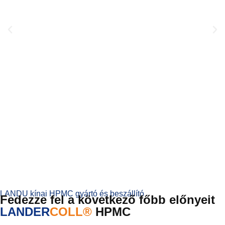
LANDU kínai HPMC gyártó és beszállító
Fedezze fel a következő főbb előnyeit
LANDER
COLL®
HPMC