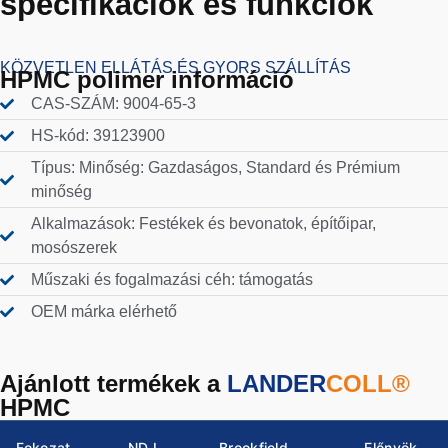
specifikációk és funkciók
KÖZVETLEN ELLÁTÁS ÉS GYORS SZÁLLÍTÁS
HPMC polimer információ
CAS-SZÁM: 9004-65-3
HS-kód: 39123900
Típus: Minőség: Gazdaságos, Standard és Prémium
minőség
Alkalmazások: Festékek és bevonatok, építőipar,
mosószerek
Műszaki és fogalmazási céh: támogatás
OEM márka elérhető
Ajánlott termékek a
LANDER
COLL®
HPMC
Fokozat
NDJ
Brookfield
Előnyök