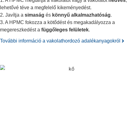
1. A HPMC megtartja a vakolatot vagy a vakolatot
nedves
,
lehetővé téve a megfelelő kikeményedést.
2. Javítja a
simaság
és
könnyű alkalmazhatóság
.
3. A HPMC fokozza a kötődést és megakadályozza a
megereszkedést a
függőleges felületek
.
További információ a vakolathordozó adalékanyagokról