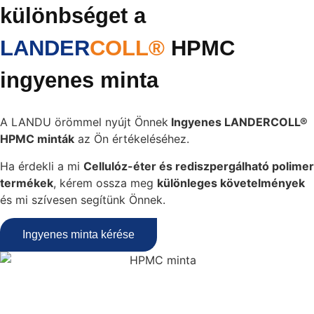
különbséget a
LANDER
COLL®
HPMC
ingyenes minta
A LANDU örömmel nyújt Önnek
Ingyenes LANDERCOLL®
HPMC minták
az Ön értékeléséhez.
Ha érdekli a mi
Cellulóz-éter és rediszpergálható polimer
termékek
, kérem ossza meg
különleges követelmények
és mi szívesen segítünk Önnek.
Ingyenes minta kérése