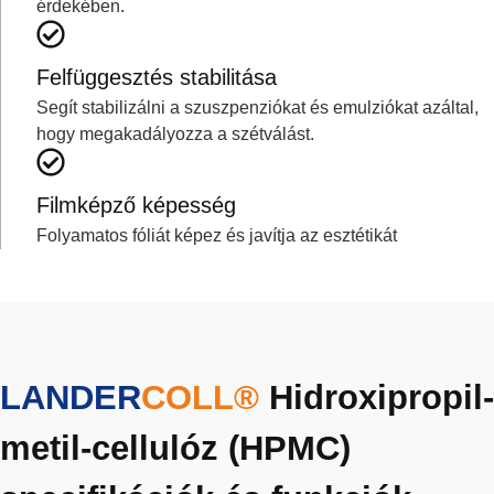
érdekében.
Felfüggesztés stabilitása
Segít stabilizálni a szuszpenziókat és emulziókat azáltal,
hogy megakadályozza a szétválást.
Filmképző képesség
Folyamatos fóliát képez és javítja az esztétikát
LANDER
COLL®
Hidroxipropil-
metil-cellulóz (HPMC)