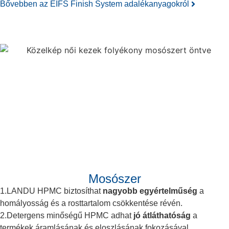
Bővebben az EIFS Finish System adalékanyagokról
Mosószer
1.LANDU HPMC biztosíthat
nagyobb egyértelműség
a
homályosság és a rosttartalom csökkentése révén.
2.Detergens minőségű HPMC adhat
jó átláthatóság
a
termékek áramlásának és eloszlásának fokozásával.