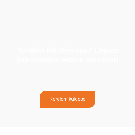
További kérdése van? Lépjen
kapcsolatba velünk bármikor!
Ha további kérdése van, vagy segítségre van szüksége,
forduljon bizalommal elkötelezett csapatunkhoz. Keressen
minket még ma!
Kérelem küldése