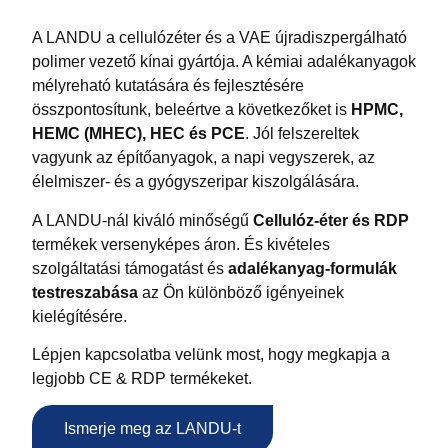
A LANDU a cellulózéter és a VAE újradiszpergálható
polimer vezető kínai gyártója. A kémiai adalékanyagok
mélyreható kutatására és fejlesztésére
összpontosítunk, beleértve a következőket is
HPMC,
HEMC (MHEC), HEC és PCE
. Jól felszereltek
vagyunk az építőanyagok, a napi vegyszerek, az
élelmiszer- és a gyógyszeripar kiszolgálására.
A LANDU-nál kiváló minőségű
Cellulóz-éter és RDP
termékek versenyképes áron. És kivételes
szolgáltatási támogatást és
adalékanyag-formulák
testreszabása
az Ön különböző igényeinek
kielégítésére.
Lépjen kapcsolatba velünk most, hogy megkapja a
legjobb CE & RDP termékeket.
Ismerje meg az LANDU-t