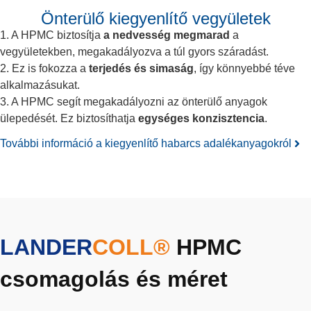
Önterülő kiegyenlítő vegyületek
1. A HPMC biztosítja
a nedvesség megmarad
a
vegyületekben, megakadályozva a túl gyors száradást.
2. Ez is fokozza a
terjedés és simaság
, így könnyebbé téve
alkalmazásukat.
3. A HPMC segít megakadályozni az önterülő anyagok
ülepedését. Ez biztosíthatja
egységes konzisztencia
.
További információ a kiegyenlítő habarcs adalékanyagokról
LANDER
COLL®
HPMC
csomagolás és méret