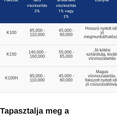
viszkozitás
viszkozitás
2%
1% vagy
2%
Hosszú nyitott id
85,000 -
45,000 -
K100
jó
110,000
60,000
megmunkálhatós
Jó kötési
140,000 -
55,000 -
K150
szilárdság, kivál
160,000
65,000
vízvisszatartás
Magas
85,000 -
45,000 -
vízvisszatartás,
K100H
110,000
60,000
fokozott nyitott id
jó csúszásállósá
Tapasztalja meg a