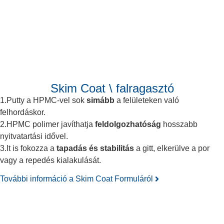
Skim Coat \ falragasztó
1.Putty a HPMC-vel sok
simább
a felületeken való
felhordáskor.
2.HPMC polimer javíthatja
feldolgozhatóság
hosszabb
nyitvatartási idővel.
3.It is fokozza a
tapadás és stabilitás
a gitt, elkerülve a por
vagy a repedés kialakulását.
További információ a Skim Coat Formuláról