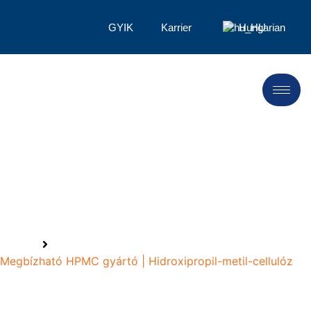
GYIK
Karrier
Hungarian
Hidroxipropil-metil-cellulóz
gyártója
Home
Megbízható HPMC gyártó | Hidroxipropil-metil-cellulóz