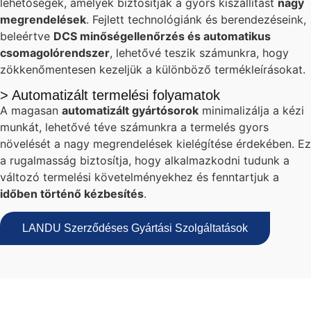
lehetőségek, amelyek biztosítják a gyors kiszállítást
nagy
megrendelések
. Fejlett technológiánk és berendezéseink,
beleértve
DCS minőségellenőrzés és automatikus
csomagolórendszer
, lehetővé teszik számunkra, hogy
zökkenőmentesen kezeljük a különböző termékleírásokat.
> Automatizált termelési folyamatok
A magasan
automatizált gyártósorok
minimalizálja a kézi
munkát, lehetővé téve számunkra a termelés gyors
növelését a nagy megrendelések kielégítése érdekében. Ez
a rugalmasság biztosítja, hogy alkalmazkodni tudunk a
változó termelési követelményekhez és fenntartjuk a
időben történő kézbesítés
.
LANDU Szerződéses Gyártási Szolgáltatások