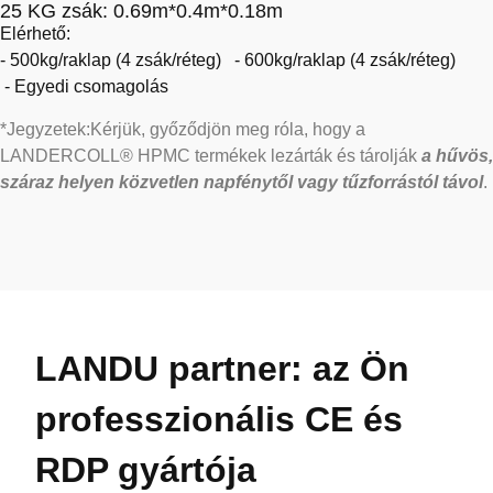
25 KG zsák: 0.69m*0.4m*0.18m
Elérhető:
- 500kg/raklap (4 zsák/réteg)
-
600kg/raklap (4 zsák/réteg)
-
Egyedi csomagolás
*Jegyzetek:
Kérjük, győződjön meg róla, hogy a
LANDERCOLL®
HPMC termékek
lezárták és tárolják
a
hűvös,
száraz helyen
közvetlen napfénytől vagy tűzforrástól távol
.
LANDU partner: az Ön
professzionális CE és
RDP gyártója