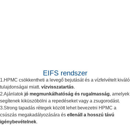
EIFS rendszer
1.HPMC csökkentheti a levegő bejutását és a vízfelvételt kiváló
tulajdonságai miatt.
vízvisszatartás
.
2.Ajánlatok
jó megmunkálhatóság és rugalmasság
, amelyek
segítenek kiküszöbölni a repedéseket vagy a zsugorodást.
3.Strong tapadás rétegek között lehet bevezetni HPMC a
csúszás megakadályozására és
ellenáll a hosszú távú
igénybevételnek
.