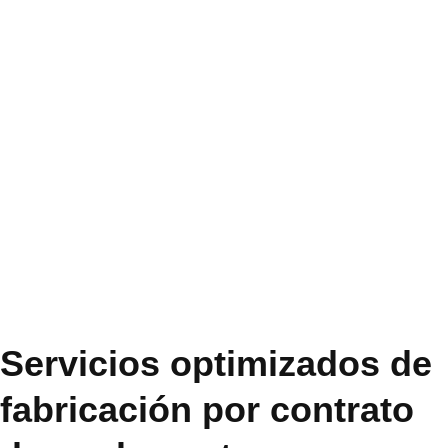
fabricación por
contrato
LANDU es un líder
mundialmente reconocido en
el campo de los servicios de
tecnología celulósica,
especializado en soluciones
técnicas globales.
Servicios optimizados de
fabricación por contrato