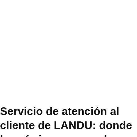
atención al
cliente
Landu está impulsando su
presencia mundial
anticipándose a las
tendencias y suministrando
rápidamente productos de
calidad.
Servicio de atención al
cliente de LANDU: donde