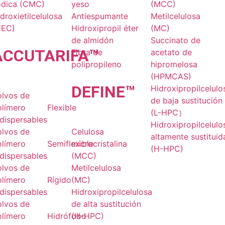
ódica (CMC)
yeso
(MCC)
droxietilcelulosa
Antiespumante
Metilcelulosa
HEC)
Hidroxipropil éter
(MC)
de almidón
Succinato de
ACCU
TARIFA
™
Fibra de
acetato de
polipropileno
hipromelosa
(HPMCAS)
DE
FINE
™
Hidroxipropilcelulo
olvos de
de baja sustitución
olímero
Flexible
(L-HPC）
dispersables
Hidroxipropilcelulo
olvos de
Celulosa
altamente sustituid
olímero
Semiflexible
microcristalina
(H-HPC)
dispersables
(MCC)
olvos de
Metilcelulosa
olímero
Rígido
(MC)
dispersables
Hidroxipropilcelulosa
olvos de
de alta sustitución
olímero
Hidrófobo
(H-HPC)