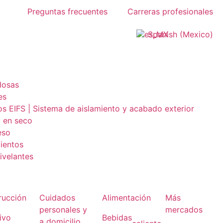
Preguntas frecuentes
Carreras profesionales
Spanish (Mexico)
dosas
es
os EIFS | Sistema de aislamiento y acabado exterior
 en seco
eso
mientos
velantes
rucción
Cuidados
Alimentación
Más
personales y
mercados
ivo
Bebidas
a domicilio