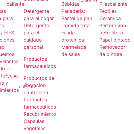
caliente
caliente
Bebidas
Pilas
caliente
sas
Detergente
Panadería:
Textiles
a para
para el hogar
Pastel de pan
Cerámica
es
Detergente
Comida frita
Perforación
/ EIFS
para el
Funda
petrolífera
aciones
cuidado
proteínica
Papel pintado
eso
personal
Mermelada
Removedor
uestos
de salsa
de pintura
Productos
velantes
farmacéuticos
ido de
to/yeso
Productos de
as y
liberación
caliente
imientos
controlada
Productos
farmacéuticos
Recubrimiento
Cápsulas
vegetales