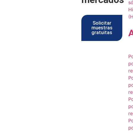
s
Hi
(
Solicitar
muestras
gratuitas
P
p
re
P
p
re
P
p
re
P
p