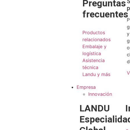
Preguntas
S
p
frecuentes
P
g
Productos
y
relacionados
g
Embalaje y
o
logística
c
Asistencia
d
técnica
V
Landu y más
Empresa
Innovación
LANDU
I
Especialida