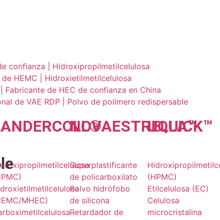
 confianza | Hidroxipropilmetilcelulosa
de HEMC | Hidroxietilmetilcelulosa
a | Fabricante de HEC de confianza en China
nal de VAE RDP | Polvo de polímero redispersable
LANDER
COLL
NOVA
®
ESTRELLA
UQU
ICK
™
™
le
droxipropilmetilcelulosa
Superplastificante
Hidroxipropilmetilc
HPMC)
de policarboxilato
(HPMC)
droxietilmetilcelulosa
Polvo hidrófobo
Etilcelulosa (EC)
HEMC/MHEC)
de silicona
Celulosa
rboximetilcelulosa
Retardador de
microcristalina