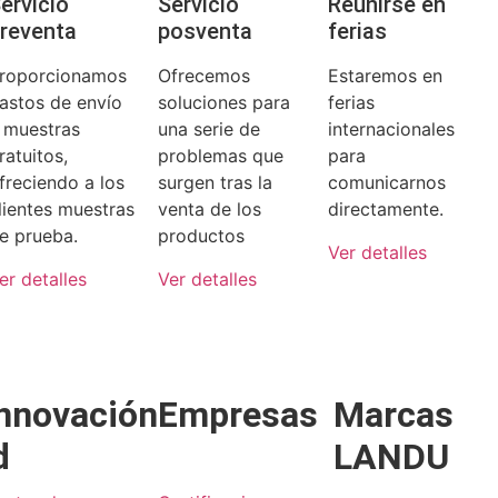
ervicio
Servicio
Reunirse en
reventa
posventa
ferias
roporcionamos
Ofrecemos
Estaremos en
astos de envío
soluciones para
ferias
 muestras
una serie de
internacionales
ratuitos,
problemas que
para
freciendo a los
surgen tras la
comunicarnos
lientes muestras
venta de los
directamente.
e prueba.
productos
Ver detalles
er detalles
Ver detalles
nnovación
Empresas
Marcas
d
LANDU