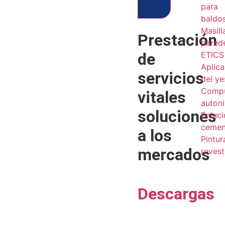
para
baldo
Masill
Prestación
pared
de
ETICS 
Aplic
servicios
del y
Comp
vitales
autoni
soluciones
Enluc
cemen
a los
Pintur
mercados
revest
Descargas