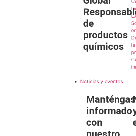
Global
C
I
Responsabl
L
de
S
e
productos
Di
químicos
la
pr
Cu
i
Noticias y eventos
Manténgas
informado
con
nuestro