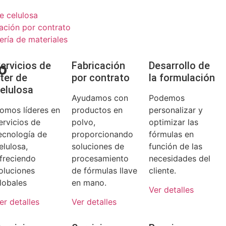
e celulosa
cación por contrato
ería de materiales
o
ervicios de
Fabricación
Desarrollo de
ter de
por contrato
la formulación
elulosa
Ayudamos con
Podemos
omos líderes en
productos en
personalizar y
ervicios de
polvo,
optimizar las
ecnología de
proporcionando
fórmulas en
elulosa,
soluciones de
función de las
freciendo
procesamiento
necesidades del
oluciones
de fórmulas llave
cliente.
lobales
en mano.
Ver detalles
er detalles
Ver detalles