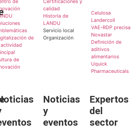
entro de
Certificaciones y
nnovación
calidad
e
Celulosa
ANDU
Historia de
Landercoll
oluciones
LANDU
VAE-RDP precisa
mblemáticas
Servicio local
Novastar
gitalización de
Organización
Definición de
 actividad
aditivos
incipal
alimentarios
ltura de
Uquick
nnovación
Pharmaceuticals
e
Noticias
Noticias
Expertos
y
y
del
eventos
eventos
sector