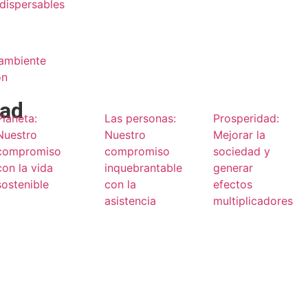
dispersables
 ambiente
ón
dad
Planeta:
Las personas:
Prosperidad:
Nuestro
Nuestro
Mejorar la
compromiso
compromiso
sociedad y
con la vida
inquebrantable
generar
sostenible
con la
efectos
asistencia
multiplicadores