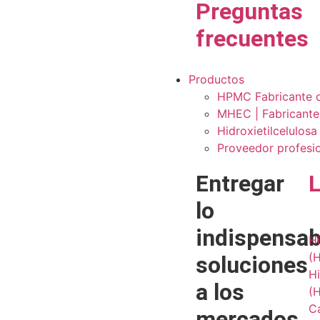
Preguntas
frecuentes
Productos
HPMC Fabricante de
MHEC | Fabricante 
Hidroxietilcelulos
Proveedor profesio
Entregar
lo
indispensab
Hi
(
soluciones
Hi
a los
(
Ca
mercados