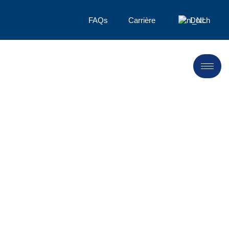
FAQs
Carrière
Dutch
Contractuele
productiediensten
LANDU is een wereldwijd