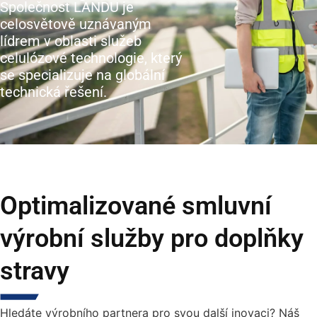
Společnost LANDU je
celosvětově uznávaným
lídrem v oblasti služeb
celulózové technologie, který
se specializuje na globální
technická řešení.
Optimalizované smluvní
výrobní služby pro doplňky
stravy
Hledáte výrobního partnera pro svou další inovaci? Náš