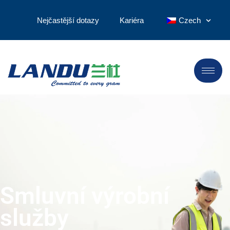
Nejčastější dotazy
Kariéra
Czech
Smluvní výrobní
služby