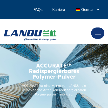
FAQs
Karriere
German
ACCURATE™
Redispergierbares
Polymer-Pulver
ACCURATE ist eine Marke von LANDU, die
verschiedene Arten von redispergierbaren
Polymerpulvern anbietet.