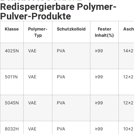
Redispergierbare Polymer-
Pulver-Produkte
Klasse
Polymer-
Schutzkolloid
Fester
Asch
Typ
Inhalt(%)
4025N
VAE
PVA
≥99
14±2
5011N
VAE
PVA
≥99
12±2
5045N
VAE
PVA
≥99
12±2
8032H
VAE
PVA
≥99
10±2