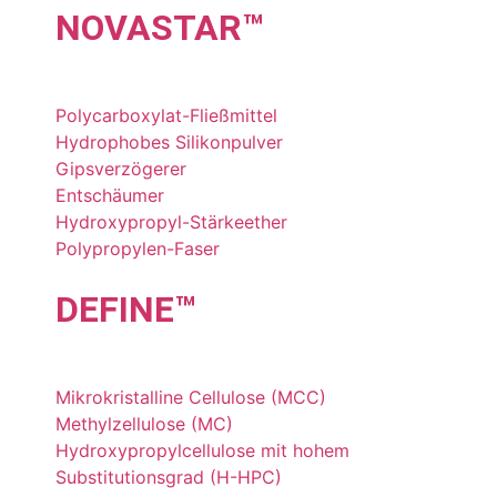
NOVA
STAR
™
Polycarboxylat-Fließmittel
Hydrophobes Silikonpulver
Gipsverzögerer
Entschäumer
Hydroxypropyl-Stärkeether
Polypropylen-Faser
DE
FINE
™
Mikrokristalline Cellulose (MCC)
Methylzellulose (MC)
Hydroxypropylcellulose mit hohem
Substitutionsgrad (H-HPC)