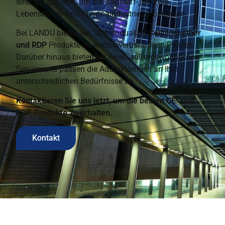
sind gut gerüstet, um die Baustoff-, Chemie-,
Lebensmittel- und Pharmaindustrie zu bedienen.
Bei LANDU bieten wir Spitzenqualität
Celluloseether
und RDP
Produkte zu wettbewerbsfähigen Preisen.
Darüber hinaus bieten wir einen außergewöhnlichen
Service und passen die Additivformeln an Ihre
unterschiedlichen Bedürfnisse an.
Kontaktieren Sie uns jetzt, um die besten CE- und
RDP-Produkte zu erhalten.
Kontakt