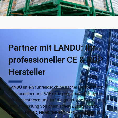
Partner mit LANDU: Ihr
professioneller CE & RDP
Hersteller
LANDU ist ein führender chinesischer Hersteller von
Celluloseether und VAE-re-dispergierbarem Polymer.
Wir konzentrieren uns auf die gründliche Forschung
und Entwicklung von chemischen Zusatzstoffen,
darunter
HPMC, HEMC(MHEC), HEC, und CMC
. Wir