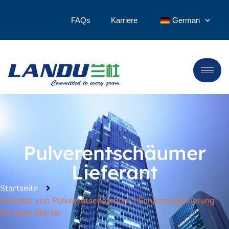
FAQs
Karriere
German
Pulverentschäumer
Lieferant
Startseite
Anbieter von Pulverentschäumern | Schaumreduzierung
für Ihren Mörtel