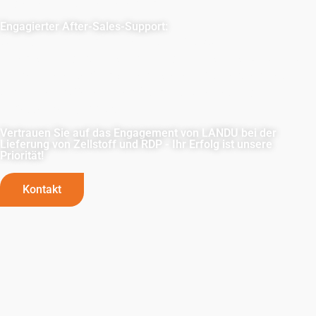
und eine pünktliche Lieferung.
Engagierter After-Sales-Support:
Über die Lieferung hinaus bietet LANDU
maßgeschneiderte Lösungen und technisches Know-how,
um den Projekterfolg sicherzustellen. Als Partner bieten
wir unübertroffene Zuverlässigkeit, Qualität und
umfassenden Support.
Vertrauen Sie auf das Engagement von LANDU bei der
Lieferung von Zellstoff und RDP - Ihr Erfolg ist unsere
Priorität!
Kontakt