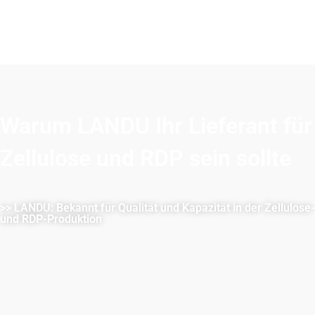
Warum LANDU Ihr Lieferant für
Zellulose und RDP sein sollte
>> LANDU: Bekannt für Qualität und Kapazität in der Zellulose-
und RDP-Produktion
LANDU ist bekannt für seine Zuverlässigkeit und
hervorragende Qualität in der Zellulose- und RDP-
Produktion. Mit strengen Qualitätskontrollen übertreffen
wir stets die Industriestandards. Unsere hochmodernen
Anlagen sorgen für ausreichende Produktionskapazitäten