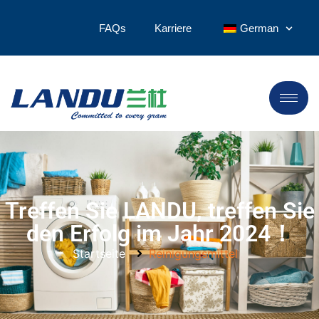
FAQs
Karriere
German
Treffen Sie LANDU, treffen Sie
den Erfolg im Jahr 2024！
Startseite
Reinigungsmittel