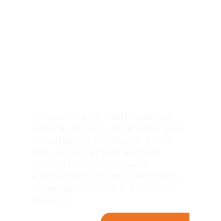
Verbessern Sie Ihre
Reinigungsmittelprojekte
mit HPMC！ von LANDU
Verbessern Sie die Gleitfähigkeit und
Stabilität mit dem fortschrittlichen HPMC
von LANDU. Als zuverlässiger Partner
legen wir Wert auf Konsistenz und
Leistung. Entdecken Sie, warum
Branchenexperten LANDU bevorzugen -
fordern Sie noch heute Ihr kostenloses
Muster an!