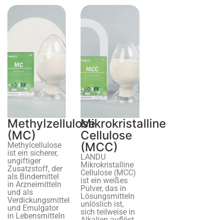
Methylzellulose
Mikrokristalline
(MC)
Cellulose
(MCC)
Methylcellulose
ist ein sicherer,
LANDU
ungiftiger
Mikrokristalline
Zusatzstoff, der
Cellulose (MCC)
als Bindemittel
ist ein weißes
in Arzneimitteln
Pulver, das in
und als
Lösungsmitteln
Verdickungsmittel
unlöslich ist,
und Emulgator
sich teilweise in
in Lebensmitteln
Alkalien auflöst