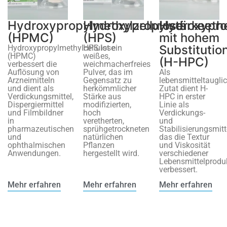
Hydroxypropylmethylzellulose
Hydroxypropylstärkeeth
Hydroxypro
(HPMC)
(HPS)
mit hohem
Substitutio
Hydroxypropylmethylcellulose
HPS ist ein
(HPMC)
weißes,
(H-HPC)
verbessert die
weichmacherfreies
Auflösung von
Pulver, das im
Als
Arzneimitteln
Gegensatz zu
lebensmitteltaugli
und dient als
herkömmlicher
Zutat dient H-
Verdickungsmittel,
Stärke aus
HPC in erster
Dispergiermittel
modifizierten,
Linie als
und Filmbildner
hoch
Verdickungs-
in
veretherten,
und
pharmazeutischen
sprühgetrockneten
Stabilisierungsmitt
und
natürlichen
das die Textur
ophthalmischen
Pflanzen
und Viskosität
Anwendungen.
hergestellt wird.
verschiedener
Lebensmittelprodu
verbessert.
Mehr erfahren
Mehr erfahren
Mehr erfahren