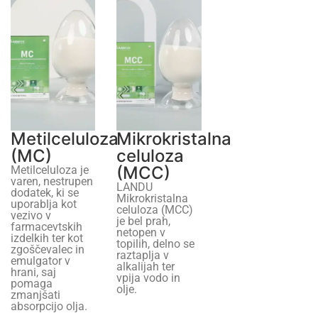
Metilceluloza
Mikrokristalna
(MC)
celuloza
(MCC)
Metilceluloza je
varen, nestrupen
LANDU
dodatek, ki se
Mikrokristalna
uporablja kot
celuloza (MCC)
vezivo v
je bel prah,
farmacevtskih
netopen v
izdelkih ter kot
topilih, delno se
zgoščevalec in
raztaplja v
emulgator v
alkalijah ter
hrani, saj
vpija vodo in
pomaga
olje.
zmanjšati
absorpcijo olja.