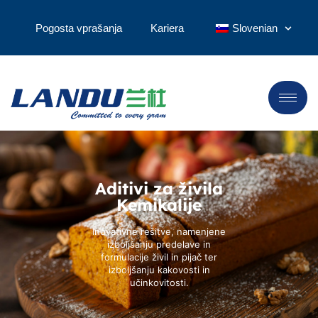
Pogosta vprašanja
Kariera
Slovenian
Aditivi za živila
Kemikalije
Inovativne rešitve, namenjene
izboljšanju predelave in
formulacije živil in pijač ter
izboljšanju kakovosti in
učinkovitosti.