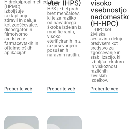
eter (HPS)
visoko
Hidroksipropilmetilceluloza
(HPMC)
vsebnostjo
HPS je bel prah
izboljšuje
brez mehčalcev,
nadomestk
raztapljanje
ki je za razliko
zdravil in deluje
(H-HPC)
od navadnega
kot zgoščevalec,
škroba izdelan iz
dispergator in
H-HPC kot
modificiranih,
filmotvorno
živilska
visoko
sredstvo v
sestavina deluje
eterificiranih in z
farmacevtskih in
predvsem kot
razprševanjem
oftalmoloških
sredstvo za
posušenih
aplikacijah.
zgoščevanje in
naravnih rastlin.
stabilizacijo, ki
izboljša teksturo
in viskoznost
različnih
živilskih
izdelkov.
Preberite več
Preberite več
Preberite več