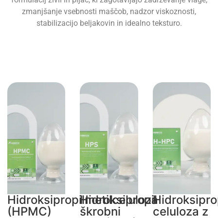
zmanjšanje vsebnosti maščob, nadzor viskoznosti,
stabilizacijo beljakovin in idealno teksturo.
Hidroksipropilmetilceluloza
Hidroksipropil
Hidroksipro
(HPMC)
škrobni
celuloza z