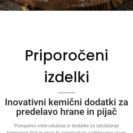
Priporočeni
izdelki
Inovativni kemični dodatki za
predelavo hrane in pijač
Ponujamo vrste celuloze in dodatke za izboljšanje
formulacij živil in pijač, ki zagotavljajo zadrževanje vlage,