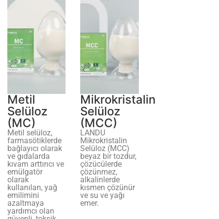
Metil
Mikrokristalin
Selüloz
Selüloz
(MC)
(MCC)
Metil selüloz,
LANDU
farmasötiklerde
Mikrokristalin
bağlayıcı olarak
Selüloz (MCC)
ve gıdalarda
beyaz bir tozdur,
kıvam arttırıcı ve
çözücülerde
emülgatör
çözünmez,
olarak
alkalinlerde
kullanılan, yağ
kısmen çözünür
emilimini
ve su ve yağı
azaltmaya
emer.
yardımcı olan
güvenli, toksik