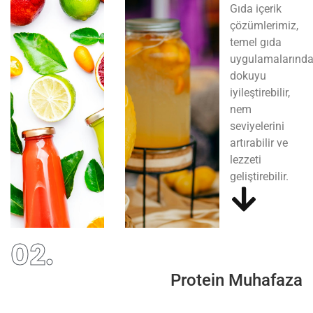
Gıda içerik
çözümlerimiz,
temel gıda
uygulamalarınd
dokuyu
iyileştirebilir,
nem
seviyelerini
artırabilir ve
lezzeti
geliştirebilir.
02.
Protein Muhafaza