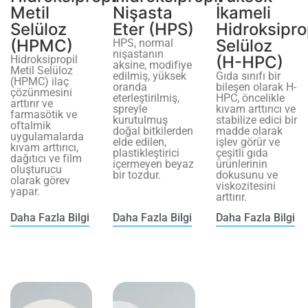
Metil
Nişasta
İkameli
Selüloz
Eter (HPS)
Hidroksipro
(HPMC)
Selüloz
HPS, normal
nişastanın
(H-HPC)
Hidroksipropil
aksine, modifiye
Metil Selüloz
edilmiş, yüksek
Gıda sınıfı bir
(HPMC) ilaç
oranda
bileşen olarak H-
çözünmesini
eterleştirilmiş,
HPC, öncelikle
arttırır ve
spreyle
kıvam arttırıcı ve
farmasötik ve
kurutulmuş
stabilize edici bir
oftalmik
doğal bitkilerden
madde olarak
uygulamalarda
elde edilen,
işlev görür ve
kıvam arttırıcı,
plastikleştirici
çeşitli gıda
dağıtıcı ve film
içermeyen beyaz
ürünlerinin
oluşturucu
bir tozdur.
dokusunu ve
olarak görev
viskozitesini
yapar.
arttırır.
Daha Fazla Bilgi
Daha Fazla Bilgi
Daha Fazla Bilgi