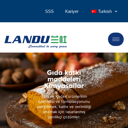
SSS
Kariyer
Turkish
Gıda katkı
maddeleri
Kimyasallar
Gıda ve içecek ürünlerinin
işlenmesi ve formülasyonunu
geliştirmek, kalite ve verimliliği
artırmak için tasarlanmış
yenilikçi çözümler.