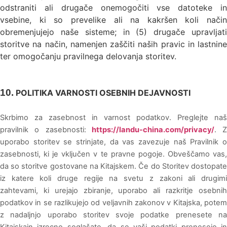
odstraniti ali drugače onemogočiti vse datoteke in
vsebine, ki so prevelike ali na kakršen koli način
obremenjujejo naše sisteme; in (5) drugače upravljati
storitve na način, namenjen zaščiti naših pravic in lastnine
ter omogočanju pravilnega delovanja storitev.
10.
POLITIKA VARNOSTI OSEBNIH DEJAVNOSTI
Skrbimo za zasebnost in varnost podatkov. Preglejte naš
pravilnik o zasebnosti:
https://landu-china.com/privacy/
. Z
uporabo storitev se strinjate, da vas zavezuje naš Pravilnik o
zasebnosti, ki je vključen v te pravne pogoje. Obveščamo vas,
da so storitve gostovane na Kitajskem. Če do Storitev dostopate
iz katere koli druge regije na svetu z zakoni ali drugimi
zahtevami, ki urejajo zbiranje, uporabo ali razkritje osebnih
podatkov in se razlikujejo od veljavnih zakonov v
Kitajska
, pote
z nadaljnjo uporabo storitev svoje podatke prenesete na
Kitajska
in izrecno soglašate, da se vaši podatki prenesejo in