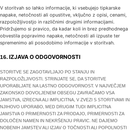
V storitvah so lahko informacije, ki vsebujejo tipkarske
napake, netočnosti ali opustitve, vključno z opisi, cenami,
razpoložljivostjo in različnimi drugimi informacijami.
Pridržujemo si pravico, da kadar koli in brez predhodnega
obvestila popravimo napake, netočnosti ali izpuste ter
spremenimo ali posodobimo informacije v storitvah.
IZJAVA O ODGOVORNOSTI
16.
STORITVE SE ZAGOTAVLJAJO PO STANJU IN
RAZPOLOŽLJIVOSTI. STRINJATE SE, DA STORITVE
UPORABLJATE NA LASTNO ODGOVORNOST. V NAJVEČJEM
ZAKONSKO DOVOLJENEM OBSEGU ZAVRAČAMO VSA
JAMSTVA, IZRECNA ALI IMPLICITNA, V ZVEZI S STORITVAMI IN
NJIHOVO UPORABO, MED DRUGIM TUDI IMPLICITNA
JAMSTVA O PRIMERNOSTI ZA PRODAJO, PRIMERNOSTI ZA
DOLOČEN NAMEN IN NEKRŠENJU PRAVIC. NE DAJEMO
NOBENIH JAMSTEV ALI IZJAV O TOČNOSTI ALI POPOLNOSTI