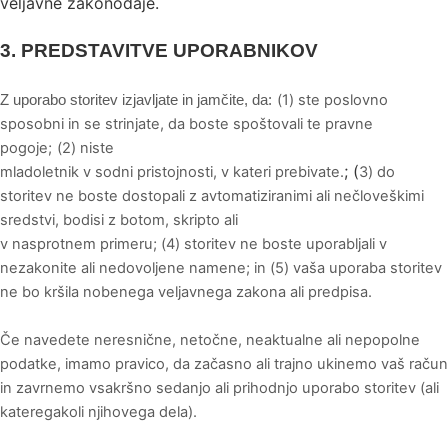
veljavne zakonodaje.
3.
PREDSTAVITVE UPORABNIKOV
(
1
) ste poslovno
Z uporabo storitev izjavljate in jamčite, da:
sposobni in se strinjate, da boste spoštovali te pravne
pogoje;
(
2
) niste
; (
mladoletnik v sodni pristojnosti, v kateri prebivate.
3
) do
storitev ne boste dostopali z avtomatiziranimi ali nečloveškimi
sredstvi, bodisi z botom, skripto ali
v nasprotnem primeru; (
4
) storitev ne boste uporabljali v
nezakonite ali nedovoljene namene; in (
5
) vaša uporaba storitev
ne bo kršila nobenega veljavnega zakona ali predpisa.
Če navedete neresnične, netočne, neaktualne ali nepopolne
podatke, imamo pravico, da začasno ali trajno ukinemo vaš račun
in zavrnemo vsakršno sedanjo ali prihodnjo uporabo storitev (ali
kateregakoli njihovega dela).