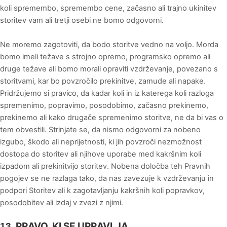
koli spremembo, spremembo cene, začasno ali trajno ukinitev
storitev vam ali tretji osebi ne bomo odgovorni.
Ne moremo zagotoviti, da bodo storitve vedno na voljo. Morda
bomo imeli težave s strojno opremo, programsko opremo ali
druge težave ali bomo morali opraviti vzdrževanje, povezano s
storitvami, kar bo povzročilo prekinitve, zamude ali napake.
Pridržujemo si pravico, da kadar koli in iz katerega koli razloga
spremenimo, popravimo, posodobimo, začasno prekinemo,
prekinemo ali kako drugače spremenimo storitve, ne da bi vas o
tem obvestili. Strinjate se, da nismo odgovorni za nobeno
izgubo, škodo ali neprijetnosti, ki jih povzroči nezmožnost
dostopa do storitev ali njihove uporabe med kakršnim koli
izpadom ali prekinitvijo storitev. Nobena določba teh Pravnih
pogojev se ne razlaga tako, da nas zavezuje k vzdrževanju in
podpori Storitev ali k zagotavljanju kakršnih koli popravkov,
posodobitev ali izdaj v zvezi z njimi.
PRAVO, KI SE UPRAVLJA
13.