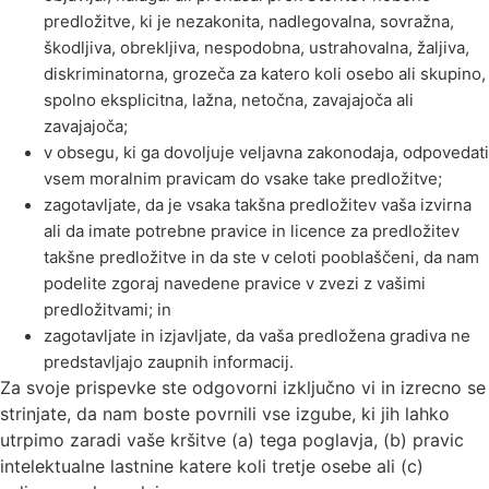
predložitve, ki je nezakonita, nadlegovalna, sovražna,
škodljiva, obrekljiva, nespodobna, ustrahovalna, žaljiva,
diskriminatorna, grozeča za katero koli osebo ali skupino,
spolno eksplicitna, lažna, netočna, zavajajoča ali
zavajajoča;
v obsegu, ki ga dovoljuje veljavna zakonodaja, odpovedati
vsem moralnim pravicam do vsake take predložitve;
zagotavljate, da je vsaka takšna predložitev vaša izvirna
ali da imate potrebne pravice in licence za predložitev
takšne predložitve in da ste v celoti pooblaščeni, da nam
podelite zgoraj navedene pravice v zvezi z vašimi
predložitvami; in
zagotavljate in izjavljate, da vaša predložena gradiva ne
predstavljajo zaupnih informacij.
Za svoje prispevke ste odgovorni izključno vi in izrecno se
strinjate, da nam boste povrnili vse izgube, ki jih lahko
utrpimo zaradi vaše kršitve (a) tega poglavja, (b) pravic
intelektualne lastnine katere koli tretje osebe ali (c)