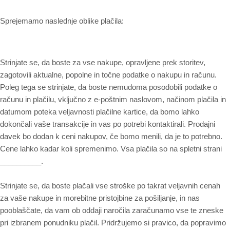
Sprejemamo naslednje oblike plačila:
Strinjate se, da boste za vse nakupe, opravljene prek storitev,
zagotovili aktualne, popolne in točne podatke o nakupu in računu.
Poleg tega se strinjate, da boste nemudoma posodobili podatke o
računu in plačilu, vključno z e-poštnim naslovom, načinom plačila in
datumom poteka veljavnosti plačilne kartice, da bomo lahko
dokončali vaše transakcije in vas po potrebi kontaktirali. Prodajni
davek bo dodan k ceni nakupov, če bomo menili, da je to potrebno.
na spletni strani
Cene lahko kadar koli spremenimo. Vsa plačila so
__________.
Strinjate se, da boste plačali vse stroške po takrat veljavnih cenah
za vaše nakupe in morebitne pristojbine za pošiljanje, in nas
pooblaščate, da vam ob oddaji naročila zaračunamo vse te zneske
pri izbranem ponudniku plačil. Pridržujemo si pravico, da popravimo