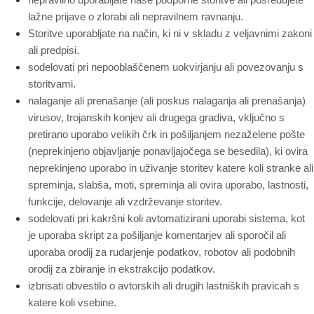
lažne prijave o zlorabi ali nepravilnem ravnanju.
Storitve uporabljate na način, ki ni v skladu z veljavnimi zakoni
ali predpisi.
sodelovati pri nepooblaščenem uokvirjanju ali povezovanju s
storitvami.
nalaganje ali prenašanje (ali poskus nalaganja ali prenašanja)
virusov, trojanskih konjev ali drugega gradiva, vključno s
pretirano uporabo velikih črk in pošiljanjem nezaželene pošte
(neprekinjeno objavljanje ponavljajočega se besedila), ki ovira
neprekinjeno uporabo in uživanje storitev katere koli stranke ali
spreminja, slabša, moti, spreminja ali ovira uporabo, lastnosti,
funkcije, delovanje ali vzdrževanje storitev.
sodelovati pri kakršni koli avtomatizirani uporabi sistema, kot
je uporaba skript za pošiljanje komentarjev ali sporočil ali
uporaba orodij za rudarjenje podatkov, robotov ali podobnih
orodij za zbiranje in ekstrakcijo podatkov.
izbrisati obvestilo o avtorskih ali drugih lastniških pravicah s
katere koli vsebine.