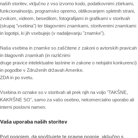
naših storitev, vključno z vso izvorno kodo, podatkovnimi zbirkami,
funkcionalnostjo, programsko opremo, oblikovanjem spletnih strani,
zvokom, videom, besedilom, fotografijami in grafikami v storitvah
(skupaj "vsebina") ter blagovnimi znamkami, storitvenimi znamkami
in logotipi, ki jih vsebujejo (v nadaljevanju "znamke").
Naša vsebina in znamke so zaščitene z zakoni o avtorskih pravicah
in blagovnih znamkah (in različnimi
druge pravice intelektualne lastnine in zakone o nelojalni konkurenci)
in pogodbe v Združenih državah Amerike.
ZDA in po svetu.
Vsebina in oznake so v storitvah ali prek njih na voljo "TAKŠNE,
KAKRŠNE SO", samo za vašo osebno, nekomercialno uporabo ali
interni poslovni namen.
Vaša uporaba naših storitev
Pod pogojem, da spoštujete te pravne pogoje, vključno s