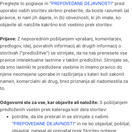
Preglejte to poglavje in "
PREPOVEDANE DEJAVNOSTI
" pred
uporabo naših storitev skrbno preberite, da boste razumeli (a)
pravice, ki nam jih dajete, in (b) obveznosti, ki jih imate, ko
objavite ali naložite kakršno koli vsebino prek storitev.
Prijave:
Z neposrednim pošiljanjem vprašanj, komentarjev,
predlogov, idej, povratnih informacij ali drugih informacij o
storitvah ("predložitve") se strinjate, da na nas prenesete vse
pravice intelektualne lastnine v takšni predložitvi. Strinjate se,
da smo lastniki te predložene vsebine in imamo pravico do
njene neomejene uporabe in razširjanja v kateri koli zakonit
namen, komercialni ali drug, brez priznanja ali nadomestila za
to.
Odgovorni ste za vse, kar objavite ali naložite:
S pošiljanjem
predloženih vsebin prek katerega koli dela storitev:
potrdite, da ste prebrali in se strinjate z našimi
"
PREPOVEDANE DEJAVNOSTI
" in ne bo objavljal, pošiljal,
objavljal, nalagal ali prenašal prek Storitev nobene