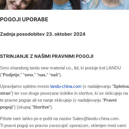
POGOJI UPORABE
Zadnja posodobitev
23. oktober 2024
STRINJANJE Z NAŠIMI PRAVNIMI POGOJI
Smo shandong landu new material co., ltd, ki posluje kot LANDU
("
Podjetje
,” “
smo
,” “
nas
,” “
naš
“)
.
Upravljamo spletno mesto
landu-china.com
(v nadaljevanju "
Spletna
stran
") ter vse druge povezane izdelke in storitve, ki se sklicujejo na
te pravne pogoje ali se nanje sklicujejo (v nadaljevanju "
Pravni
pogoji
") (skupaj "
Storitve
“).
Pišete nam lahko po e-pošti na naslov Sales@landu-china.com.
Ti pravni pogoji so pravno zavezujoč sporazum, sklenjen med vami