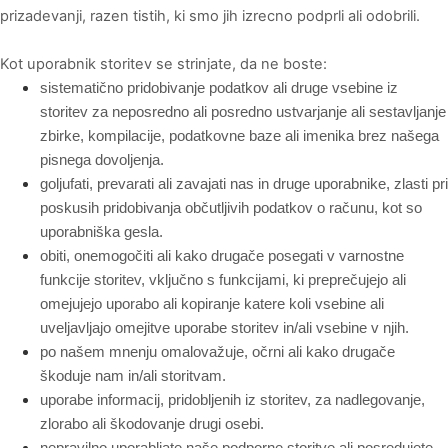
prizadevanji, razen tistih, ki smo jih izrecno podprli ali odobrili.
Kot uporabnik storitev se strinjate, da ne boste:
sistematično pridobivanje podatkov ali druge vsebine iz
storitev za neposredno ali posredno ustvarjanje ali sestavljanje
zbirke, kompilacije, podatkovne baze ali imenika brez našega
pisnega dovoljenja.
goljufati, prevarati ali zavajati nas in druge uporabnike, zlasti pri
poskusih pridobivanja občutljivih podatkov o računu, kot so
uporabniška gesla.
obiti, onemogočiti ali kako drugače posegati v varnostne
funkcije storitev, vključno s funkcijami, ki preprečujejo ali
omejujejo uporabo ali kopiranje katere koli vsebine ali
uveljavljajo omejitve uporabe storitev in/ali vsebine v njih.
po našem mnenju omalovažuje, očrni ali kako drugače
škoduje nam in/ali storitvam.
uporabe informacij, pridobljenih iz storitev, za nadlegovanje,
zlorabo ali škodovanje drugi osebi.
nepravilno uporabljate naše podporne storitve ali posredujete