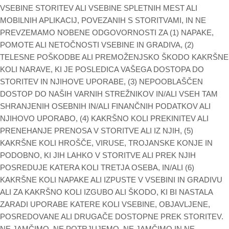
VSEBINE STORITEV ALI VSEBINE SPLETNIH MEST ALI
MOBILNIH APLIKACIJ, POVEZANIH S STORITVAMI, IN NE
PREVZEMAMO NOBENE ODGOVORNOSTI ZA (1) NAPAKE,
POMOTE ALI NETOČNOSTI VSEBINE IN GRADIVA, (2)
TELESNE POŠKODBE ALI PREMOŽENJSKO ŠKODO KAKRŠNE
KOLI NARAVE, KI JE POSLEDICA VAŠEGA DOSTOPA DO
STORITEV IN NJIHOVE UPORABE, (3) NEPOOBLAŠČEN
DOSTOP DO NAŠIH VARNIH STREŽNIKOV IN/ALI VSEH TAM
SHRANJENIH OSEBNIH IN/ALI FINANČNIH PODATKOV ALI
NJIHOVO UPORABO, (4) KAKRŠNO KOLI PREKINITEV ALI
PRENEHANJE PRENOSA V STORITVE ALI IZ NJIH, (5)
KAKRŠNE KOLI HROŠČE, VIRUSE, TROJANSKE KONJE IN
PODOBNO, KI JIH LAHKO V STORITVE ALI PREK NJIH
POSREDUJE KATERA KOLI TRETJA OSEBA, IN/ALI (6)
KAKRŠNE KOLI NAPAKE ALI IZPUSTE V VSEBINI IN GRADIVU
ALI ZA KAKRŠNO KOLI IZGUBO ALI ŠKODO, KI BI NASTALA
ZARADI UPORABE KATERE KOLI VSEBINE, OBJAVLJENE,
POSREDOVANE ALI DRUGAČE DOSTOPNE PREK STORITEV.
NE JAMČIMO, NE POTRJUJEMO, NE JAMČIMO IN NE