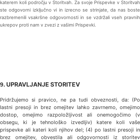
katerem koli področju v Storitvah. Za svoje Prispevke v Storitvah
ste odgovorni izključno vi in izrecno se strinjate, da nas boste
razbremenili vsakršne odgovornosti in se vzdržali vseh pravnih
ukrepov proti nam v zvezi z vašimi Prispevki.
UPRAVLJANJE STORITEV
9.
Pridržujemo si pravico, ne pa tudi obveznosti, da: (Po
lastni presoji in brez omejitev lahko zavrnemo, omejimo
dostop, omejimo razpoložljivost ali onemogočimo (v
obsegu, ki je tehnološko izvedljiv) katere koli vaše
prispevke ali kateri koli njihov del; (4) po lastni presoji in
brez omejitev, obvestila ali odgovornosti iz storitev