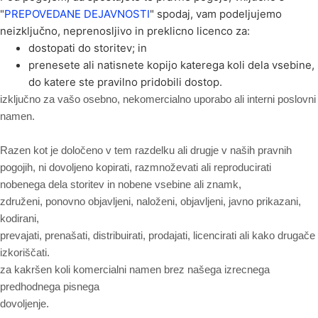
"
PREPOVEDANE DEJAVNOSTI
" spodaj, vam podeljujemo
neizključno, neprenosljivo in preklicno licenco za:
dostopati do storitev; in
prenesete ali natisnete kopijo katerega koli dela vsebine,
do katere ste pravilno pridobili dostop.
izključno za vašo osebno, nekomercialno uporabo ali interni poslovni
namen.
Razen kot je določeno v tem razdelku ali drugje v naših pravnih
pogojih, ni dovoljeno kopirati, razmnoževati ali reproducirati
nobenega dela storitev in nobene vsebine ali znamk,
združeni, ponovno objavljeni, naloženi, objavljeni, javno prikazani,
kodirani,
prevajati, prenašati, distribuirati, prodajati, licencirati ali kako drugače
izkoriščati.
za kakršen koli komercialni namen brez našega izrecnega
predhodnega pisnega
dovoljenje.