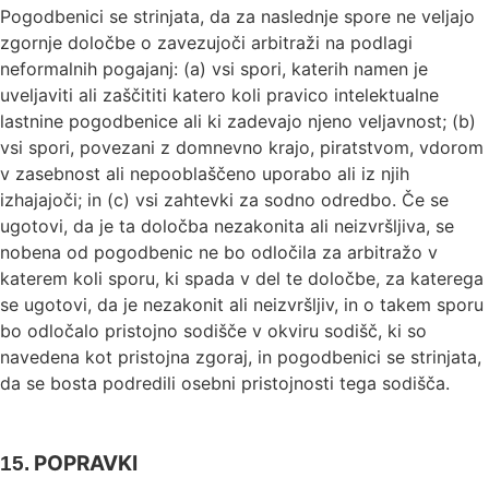
Pogodbenici se strinjata, da za naslednje spore ne veljajo
zgornje določbe o zavezujoči arbitraži na podlagi
neformalnih pogajanj: (a) vsi spori, katerih namen je
uveljaviti ali zaščititi katero koli pravico intelektualne
lastnine pogodbenice ali ki zadevajo njeno veljavnost; (b)
vsi spori, povezani z domnevno krajo, piratstvom, vdorom
v zasebnost ali nepooblaščeno uporabo ali iz njih
izhajajoči; in (c) vsi zahtevki za sodno odredbo. Če se
ugotovi, da je ta določba nezakonita ali neizvršljiva, se
nobena od pogodbenic ne bo odločila za arbitražo v
katerem koli sporu, ki spada v del te določbe, za katerega
se ugotovi, da je nezakonit ali neizvršljiv, in o takem sporu
bo odločalo pristojno sodišče v okviru sodišč, ki so
navedena kot pristojna zgoraj, in pogodbenici se strinjata,
da se bosta podredili osebni pristojnosti tega sodišča.
POPRAVKI
15.