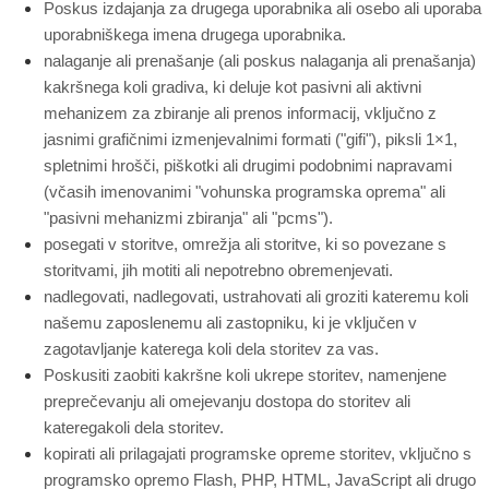
Poskus izdajanja za drugega uporabnika ali osebo ali uporaba
uporabniškega imena drugega uporabnika.
nalaganje ali prenašanje (ali poskus nalaganja ali prenašanja)
kakršnega koli gradiva, ki deluje kot pasivni ali aktivni
mehanizem za zbiranje ali prenos informacij, vključno z
jasnimi grafičnimi izmenjevalnimi formati ("gifi"), piksli 1×1,
spletnimi hrošči, piškotki ali drugimi podobnimi napravami
(včasih imenovanimi "vohunska programska oprema" ali
"pasivni mehanizmi zbiranja" ali "pcms").
posegati v storitve, omrežja ali storitve, ki so povezane s
storitvami, jih motiti ali nepotrebno obremenjevati.
nadlegovati, nadlegovati, ustrahovati ali groziti kateremu koli
našemu zaposlenemu ali zastopniku, ki je vključen v
zagotavljanje katerega koli dela storitev za vas.
Poskusiti zaobiti kakršne koli ukrepe storitev, namenjene
preprečevanju ali omejevanju dostopa do storitev ali
kateregakoli dela storitev.
kopirati ali prilagajati programske opreme storitev, vključno s
programsko opremo Flash, PHP, HTML, JavaScript ali drugo