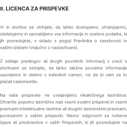
LICENCA ZA PRISPEVKE
8.
Vi in storitve se strinjate, da lahko dostopamo, shranjujemo,
obdelujemo in uporabljamo vse informacije in osebne podatke, ki
jih posredujete, v skladu s pogoji Pravilnika o zasebnosti in
vašimi izbirami (vključno z nastavitvami).
Z oddajo predlogov ali drugih povratnih informacij v zvezi s
storitvami se strinjate, da lahko takšne povratne informacije
uporabimo in delimo v katerikoli namen, ne da bi vam za to
plačali nadomestilo.
Na vaše prispevke ne uveljavljamo nikakršnega lastništva.
Ohranite popolno lastništvo nad vsemi svojimi prispevki in vsemi
pravicami intelektualne lastnine ali drugimi lastninskimi pravicami,
povezanimi z vašimi prispevki. Nismo odgovorni za nobene
izjave ali predstavitve v vaših Prispevkih, ki jih posredujete na