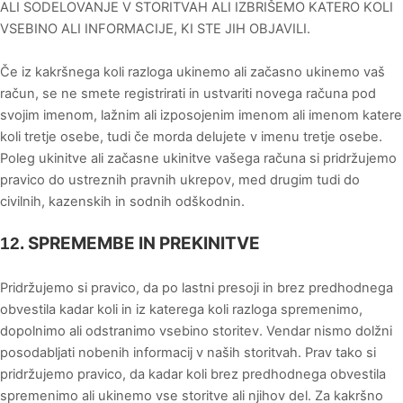
ALI SODELOVANJE V STORITVAH ALI IZBRIŠEMO KATERO KOLI
VSEBINO ALI INFORMACIJE, KI STE JIH OBJAVILI.
Če iz kakršnega koli razloga ukinemo ali začasno ukinemo vaš
račun, se ne smete registrirati in ustvariti novega računa pod
svojim imenom, lažnim ali izposojenim imenom ali imenom katere
koli tretje osebe, tudi če morda delujete v imenu tretje osebe.
Poleg ukinitve ali začasne ukinitve vašega računa si pridržujemo
pravico do ustreznih pravnih ukrepov, med drugim tudi do
civilnih, kazenskih in sodnih odškodnin.
SPREMEMBE IN PREKINITVE
12.
Pridržujemo si pravico, da po lastni presoji in brez predhodnega
obvestila kadar koli in iz katerega koli razloga spremenimo,
dopolnimo ali odstranimo vsebino storitev. Vendar nismo dolžni
posodabljati nobenih informacij v naših storitvah. Prav tako si
pridržujemo pravico, da kadar koli brez predhodnega obvestila
spremenimo ali ukinemo vse storitve ali njihov del. Za kakršno