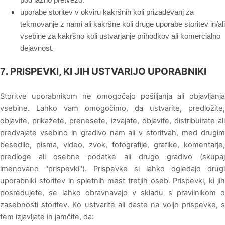
uporabe storitev v okviru kakršnih koli prizadevanj za
tekmovanje z nami ali kakršne koli druge uporabe storitev in/ali
vsebine za kakršno koli ustvarjanje prihodkov ali komercialno
dejavnost.
PRISPEVKI, KI JIH USTVARIJO UPORABNIKI
7.
Storitve uporabnikom ne omogočajo pošiljanja ali objavljanja
vsebine. Lahko vam omogočimo, da ustvarite, predložite,
objavite, prikažete, prenesete, izvajate, objavite, distribuirate ali
predvajate vsebino in gradivo nam ali v storitvah, med drugim
besedilo, pisma, video, zvok, fotografije, grafike, komentarje,
predloge ali osebne podatke ali drugo gradivo (skupaj
imenovano "prispevki"). Prispevke si lahko ogledajo drugi
uporabniki storitev in spletnih mest tretjih oseb. Prispevki, ki jih
posredujete, se lahko obravnavajo v skladu s pravilnikom o
zasebnosti storitev. Ko ustvarite ali daste na voljo prispevke, s
tem izjavljate in jamčite, da: