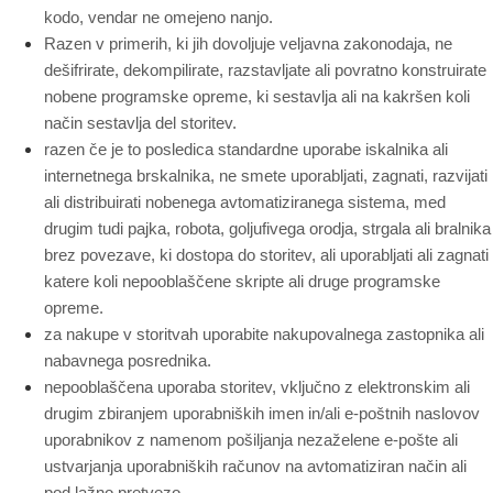
kodo, vendar ne omejeno nanjo.
Razen v primerih, ki jih dovoljuje veljavna zakonodaja, ne
dešifrirate, dekompilirate, razstavljate ali povratno konstruirate
nobene programske opreme, ki sestavlja ali na kakršen koli
način sestavlja del storitev.
razen če je to posledica standardne uporabe iskalnika ali
internetnega brskalnika, ne smete uporabljati, zagnati, razvijati
ali distribuirati nobenega avtomatiziranega sistema, med
drugim tudi pajka, robota, goljufivega orodja, strgala ali bralnika
brez povezave, ki dostopa do storitev, ali uporabljati ali zagnati
katere koli nepooblaščene skripte ali druge programske
opreme.
za nakupe v storitvah uporabite nakupovalnega zastopnika ali
nabavnega posrednika.
nepooblaščena uporaba storitev, vključno z elektronskim ali
drugim zbiranjem uporabniških imen in/ali e-poštnih naslovov
uporabnikov z namenom pošiljanja nezaželene e-pošte ali
ustvarjanja uporabniških računov na avtomatiziran način ali
pod lažno pretvezo.