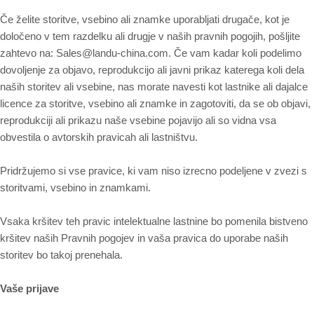
Če želite storitve, vsebino ali znamke uporabljati drugače, kot je
določeno v tem razdelku ali drugje v naših pravnih pogojih, pošljite
zahtevo na: Sales@landu-china.com. Če vam kadar koli podelimo
dovoljenje za objavo, reprodukcijo ali javni prikaz katerega koli dela
naših storitev ali vsebine, nas morate navesti kot lastnike ali dajalce
licence za storitve, vsebino ali znamke in zagotoviti, da se ob objavi,
reprodukciji ali prikazu naše vsebine pojavijo ali so vidna vsa
obvestila o avtorskih pravicah ali lastništvu.
Pridržujemo si vse pravice, ki vam niso izrecno podeljene v zvezi s
storitvami, vsebino in znamkami.
Vsaka kršitev teh pravic intelektualne lastnine bo pomenila bistveno
kršitev naših Pravnih pogojev in vaša pravica do uporabe naših
storitev bo takoj prenehala.
Vaše prijave