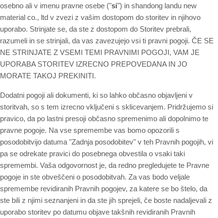
osebno ali v imenu pravne osebe ("
si
") in shandong landu new
material co., ltd v zvezi z vašim dostopom do storitev in njihovo
uporabo. Strinjate se, da ste z dostopom do Storitev prebrali,
razumeli in se strinjali, da vas zavezujejo vsi ti pravni pogoji. ČE SE
NE STRINJATE Z VSEMI TEMI PRAVNIMI POGOJI, VAM JE
UPORABA STORITEV IZRECNO PREPOVEDANA IN JO
MORATE TAKOJ PREKINITI.
Dodatni pogoji ali dokumenti, ki so lahko občasno objavljeni v
storitvah, so s tem izrecno vključeni s sklicevanjem. Pridržujemo si
pravico, da po lastni presoji občasno spremenimo ali dopolnimo te
pravne pogoje. Na vse spremembe vas bomo opozorili s
posodobitvijo datuma "Zadnja posodobitev" v teh Pravnih pogojih, vi
pa se odrekate pravici do posebnega obvestila o vsaki taki
spremembi. Vaša odgovornost je, da redno pregledujete te Pravne
pogoje in ste obveščeni o posodobitvah. Za vas bodo veljale
spremembe revidiranih Pravnih pogojev, za katere se bo štelo, da
ste bili z njimi seznanjeni in da ste jih sprejeli, če boste nadaljevali z
uporabo storitev po datumu objave takšnih revidiranih Pravnih