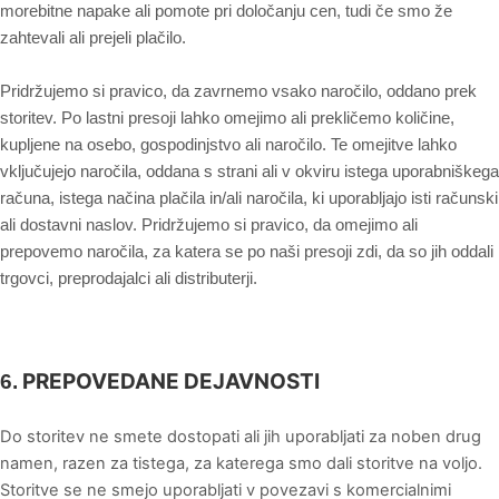
morebitne napake ali pomote pri določanju cen, tudi če smo že
zahtevali ali prejeli plačilo.
Pridržujemo si pravico, da zavrnemo vsako naročilo, oddano prek
storitev. Po lastni presoji lahko omejimo ali prekličemo količine,
kupljene na osebo, gospodinjstvo ali naročilo. Te omejitve lahko
vključujejo naročila, oddana s strani ali v okviru istega uporabniškega
računa, istega načina plačila in/ali naročila, ki uporabljajo isti računski
ali dostavni naslov. Pridržujemo si pravico, da omejimo ali
prepovemo naročila, za katera se po naši presoji zdi, da so jih oddali
trgovci, preprodajalci ali distributerji.
PREPOVEDANE DEJAVNOSTI
6.
Do storitev ne smete dostopati ali jih uporabljati za noben drug
namen, razen za tistega, za katerega smo dali storitve na voljo.
Storitve se ne smejo uporabljati v povezavi s komercialnimi