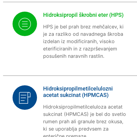
Hidroksipropil škrobni eter (HPS)
HPS je bel prah brez mehčalcev, ki
je za razliko od navadnega škroba
izdelan iz modificiranih, visoko
eterificiranih in z razprševanjem
posušenih naravnih rastlin.
Hidroksipropilmetilcelulozni
acetat sukcinat (HPMCAS)
Hidroksipropilmetilceluloza acetat
sukcinat (HPMCAS) je bel do svetlo
rumen prah ali granule brez okusa,
ki se uporablja predvsem za
enterične premaze.