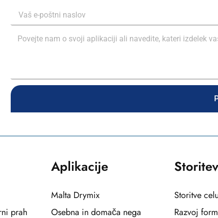
P
Aplikacije
Storite
Malta Drymix
Storitve cel
rni prah
Osebna in domača nega
Razvoj form