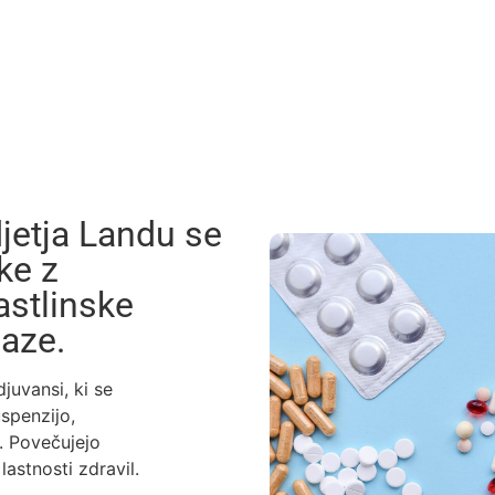
jetja Landu se
ke z
stlinske
aze.
uvansi, ki se
spenzijo,
. Povečujejo
lastnosti zdravil.