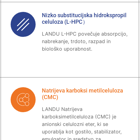
Nizko substitucijska hidrokspropil
celuloza (L-HPC）
LANDU L-HPC povečuje absorpcijo,
nabrekanje, trdoto, razpad in
biološko uporabnost.
Natrijeva karboksi metilceluloza
(CMC)
LANDU Natrijeva
karboksimetilceluloza (CMC) je
anionski celulozni eter, ki se
uporablja kot gostilo, stabilizator,
emulgator in sredstvo za