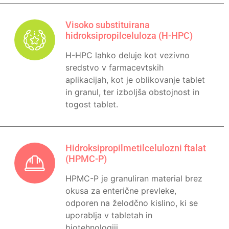
Visoko substituirana
hidroksipropilceluloza (H-HPC)
H-HPC lahko deluje kot vezivno
sredstvo v farmacevtskih
aplikacijah, kot je oblikovanje tablet
in granul, ter izboljša obstojnost in
togost tablet.
Hidroksipropilmetilcelulozni ftalat
(HPMC-P)
HPMC-P je granuliran material brez
okusa za enterične prevleke,
odporen na želodčno kislino, ki se
uporablja v tabletah in
biotehnologiji.