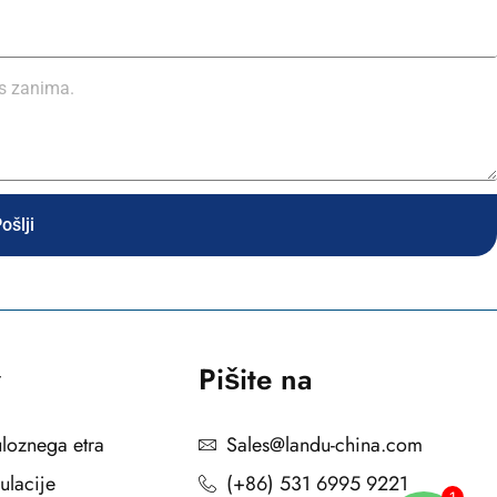
ošlji
v
Pišite na
uloznega etra
Sales@landu-china.com
ulacije
(+86) 531 6995 9221