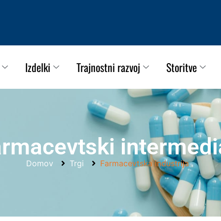
Izdelki
Trajnostni razvoj
Storitve
rmacevtski intermedi
Domov
Trgi
Farmacevtska industrija