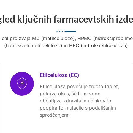
led ključnih farmacevtskih izd
al proizvaja MC (metilcelulozo), HPMC (hidroksipropilme
(hidroksietilmetilcelulozo) in HEC (hidroksietilcelulozo).
Etilceluloza (EC)
Etilceluloza povečuje trdoto tablet,
prikriva okus, ščiti na vodo
občutljiva zdravila in učinkovito
podpira formulacije s podaljšanim
sproščanjem.