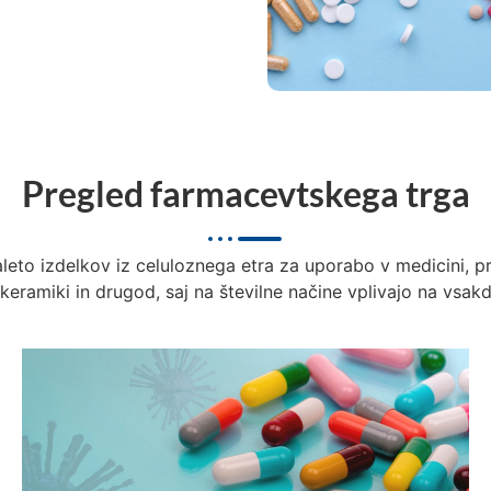
Pregled farmacevtskega trga
eto izdelkov iz celuloznega etra za uporabo v medicini, pr
keramiki in drugod, saj na številne načine vplivajo na vsakda