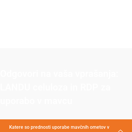
Odgovori na vaša vprašanja:
LANDU celuloza in RDP za
uporabo v mavcu
Katere so prednosti uporabe mavčnih ometov v