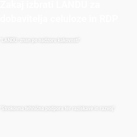
Zakaj izbrati LANDU za
dobavitelja celuloze in RDP
"LANDU: znan po nadzoru kakovosti"
LANDU slovi po zanesljivosti in vrhunski kakovosti v
proizvodnji HPMC. S certifikatom ISO 9001 in EU REACH
dosledno presegamo industrijske standarde. Med
proizvodnjo na primer uporabljamo navpične reaktorje in
ciklonske tehnologije mešanja, da dosežemo popolnejše in
temeljitejše mešanje. Naše natančne metode zagotavljajo,
da naše stranke prejmejo le najboljše in najzanesljivejše
izdelke.
"Strokovna tehnična podpora ter raziskave in razvoj"
LANDU daje prednost izpolnjevanju vaših zahtev. Podjetje
LANDU ima dva laboratorija, zato lahko ponudi
prilagojene rešitve in tehnično znanje ter inovacije za
razvoj še bolj kakovostnih izdelkov. Sodelujte z nami za