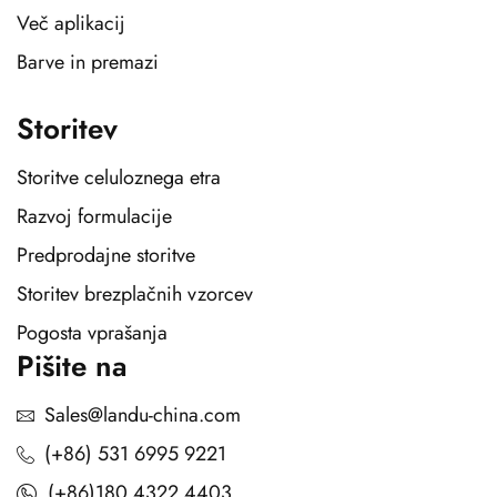
Več aplikacij
Barve in premazi
Storitev
Storitve celuloznega etra
Razvoj formulacije
Predprodajne storitve
Storitev brezplačnih vzorcev
Pogosta vprašanja
Pišite na
Sales@landu-china.com
(+86) 531 6995 9221
(+86)180 4322 4403