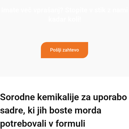
Imate več vprašanj? Stopite v stik z nami
kadar koli!
Če imate več vprašanj ali potrebujete pomoč, se obrnite
na našo specializirano ekipo. Obrnite se na nas še danes!
Pošlji zahtevo
Sorodne kemikalije za uporabo
sadre, ki jih boste morda
potrebovali v formuli