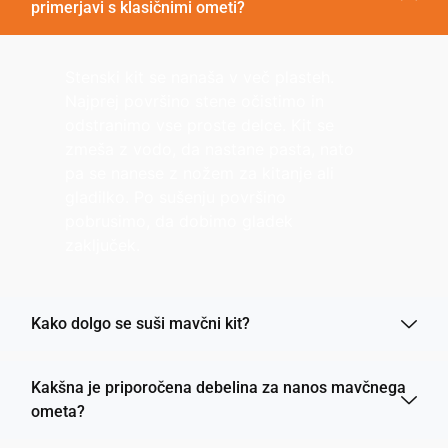
primerjavi s klasičnimi ometi?
Stenski kit se nanaša v več plasteh.
Najprej površino stene očistimo in
odstranimo vse proste delce. Kit se
zmeša z vodo, da nastane pasta, nato
pa se nanese z nožem za kitanje ali
gladilko. Po sušenju površino
pobrusimo, da dobimo gladek
zaključek.
Kako dolgo se suši mavčni kit?
Kakšna je priporočena debelina za nanos mavčnega
ometa?