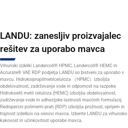
LANDU: zanesljiv proizvajalec
rešitev za uporabo mavca
Vrhunski izdelki Landercoll® HPMC, Landercoll® HEMC in
Accurate® VAE RDP podjetja LANDU so bistveni za uporabo v
mavcu. Hidroksipropilmetilceluloza （HPMC）izboljša
obdelovalnost, zadrževanje vode in odpornost na razpoke.
Hidroksietil metil celuloza (HEMC) izboljša obdelovalnost,
zadrževanje vode in adhezijske lastnosti mavčnih formulacij.
Redisperzni polimerni prah (RDP) izboljša prožnost, oprijem in
trajnost izdelkov na osnovi mavca.
Izberite LANDU za vrhunsko
kakovost in učinkovitost uporabe mavca.