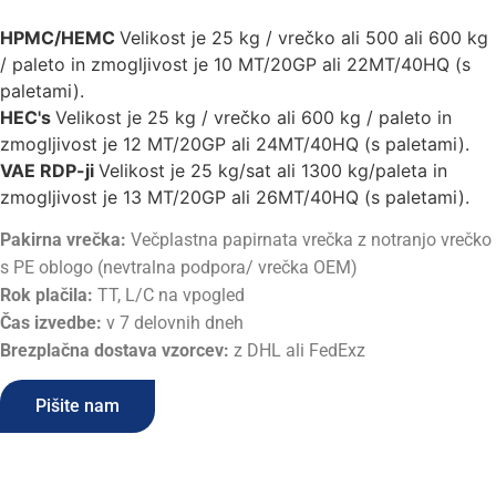
HPMC/HEMC
Velikost je 25 kg / vrečko ali 500 ali 600 kg
/ paleto in zmogljivost je 10 MT/20GP ali 22MT/40HQ (s
paletami).
HEC's
Velikost je 25 kg / vrečko ali 600 kg / paleto in
zmogljivost je 12 MT/20GP ali 24MT/40HQ (s paletami).
VAE RDP-ji
Velikost je 25 kg/sat ali 1300 kg/paleta in
zmogljivost je 13 MT/20GP ali 26MT/40HQ (s paletami).
Pakirna vrečka:
Večplastna papirnata vrečka z notranjo vrečko
s PE oblogo (nevtralna podpora/ vrečka OEM)
Rok plačila:
TT, L/C na vpogled
Čas izvedbe:
v 7 delovnih dneh
Brezplačna dostava vzorcev:
z DHL ali FedExz
Pišite nam