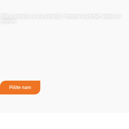
neprimerljivo zanesljivost, kakovost in celovito podporo.
"Hitra dostava za vsa naročila: "Imamo vaš hrbet: velika ali
majhna.
LANDU se zaveda pomena pravočasne dostave, zato
ponujamo hitro dostavo za vse velikosti naročil. Z našo
letno zmogljivostjo 75.000 ton in velikimi skladiščnimi
zmogljivostmi se lahko zanesete, da bomo hitro in
učinkovito izpolnili vaše potrebe tudi pri velikih naročilih.
Naše izdelke vrhunske kakovosti lahko pošljemo
neposredno do vas prek družb FedEx ali DHL
.
Pišite nam