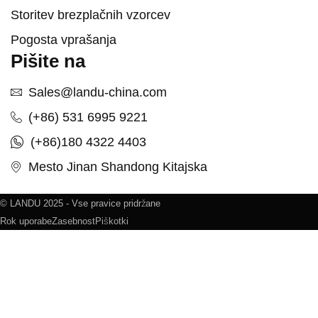
Storitev brezplačnih vzorcev
Pogosta vprašanja
Pišite na
Sales@landu-china.com
(+86) 531 6995 9221
(+86)180 4322 4403
Mesto Jinan Shandong Kitajska
© LANDU 2025 - Vse pravice pridržane
Rok uporabe
Zasebnost
Piškotki