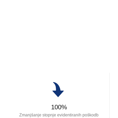
Z rastjo našega poslovanja
ostajamo zavezani strateški
trajnosti in zmanjševanju
vpliva na okolje.
100%
Zmanjšanje stopnje evidentiranih poškodb