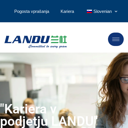
Pogosta vprašanja
Kariera
Slovenian
"Kariera v
podjetju LANDU"