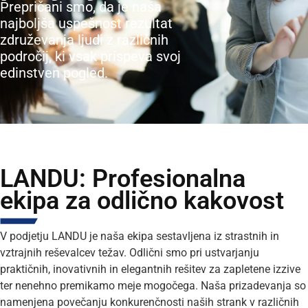
Prepričani smo, da je naša
najboljša uspešnost rezultat
združevanja ljudi z različnih
področij, ki vsak prispeva svoj
edinstven pogled.
LANDU: Profesionalna
ekipa za odlično kakovost
V podjetju LANDU je naša ekipa sestavljena iz strastnih in
vztrajnih reševalcev težav. Odlični smo pri ustvarjanju
praktičnih, inovativnih in elegantnih rešitev za zapletene izzive
ter nenehno premikamo meje mogočega. Naša prizadevanja so
namenjena povečanju konkurenčnosti naših strank v različnih