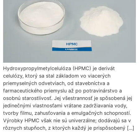
Hydroxypropylmetylcelulóza (HPMC) je derivát
celulózy, ktorý sa stal základom vo viacerých
priemyselných odvetviach, od stavebníctva a
farmaceutického priemyslu až po potravinárstvo a
osobnú starostlivosť. Jej všestrannosť je spôsobená jej
jedinečnými vlastnosťami vrátane zadržiavania vody,
tvorby filmu, zahusťovania a emulgačných schopností.
Výrobky HPMC však nie sú univerzálne; dodávajú sa v
rôznych stupňoch, z ktorých každý je prispôsobený [...]