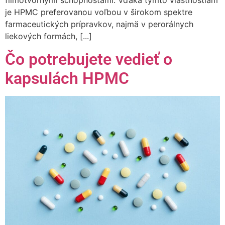
filmotvornými schopnosťami. Vďaka týmto vlastnostiam
je HPMC preferovanou voľbou v širokom spektre
farmaceutických prípravkov, najmä v perorálnych
liekových formách, [...]
Čo potrebujete vedieť o
kapsulách HPMC