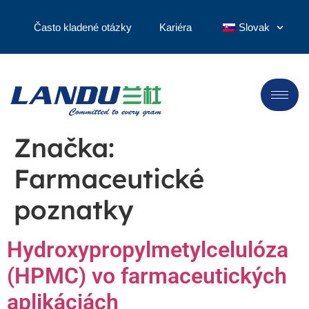
Často kladené otázky
Kariéra
Slovak
Značka:
Farmaceutické
poznatky
Hydroxypropylmetylcelulóza
(HPMC) vo farmaceutických
aplikáciách