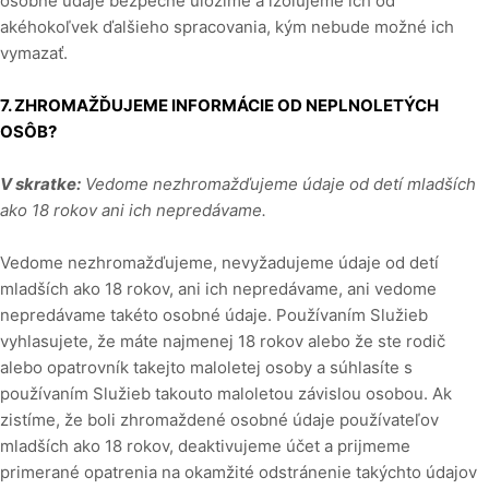
osobné údaje bezpečne uložíme a izolujeme ich od
akéhokoľvek ďalšieho spracovania, kým nebude možné ich
vymazať.
7. ZHROMAŽĎUJEME INFORMÁCIE OD NEPLNOLETÝCH
OSÔB?
V skratke:
Vedome nezhromažďujeme údaje od detí mladších
ako 18 rokov ani ich nepredávame.
Vedome nezhromažďujeme, nevyžadujeme údaje od detí
mladších ako 18 rokov, ani ich nepredávame, ani vedome
nepredávame takéto osobné údaje. Používaním Služieb
vyhlasujete, že máte najmenej 18 rokov alebo že ste rodič
alebo opatrovník takejto maloletej osoby a súhlasíte s
používaním Služieb takouto maloletou závislou osobou. Ak
zistíme, že boli zhromaždené osobné údaje používateľov
mladších ako 18 rokov, deaktivujeme účet a prijmeme
primerané opatrenia na okamžité odstránenie takýchto údajov