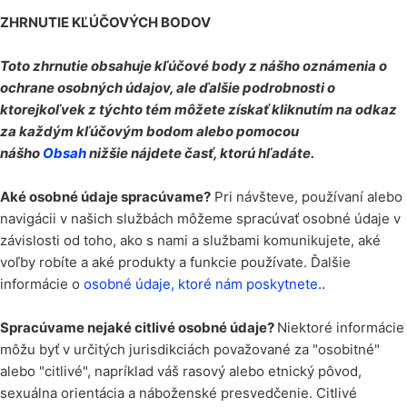
ZHRNUTIE KĽÚČOVÝCH BODOV
Toto zhrnutie obsahuje kľúčové body z nášho oznámenia o
ochrane osobných údajov, ale ďalšie podrobnosti o
ktorejkoľvek z týchto tém môžete získať kliknutím na odkaz
za každým kľúčovým bodom alebo pomocou
nášho
Obsah
nižšie nájdete časť, ktorú hľadáte.
Aké osobné údaje spracúvame?
Pri návšteve, používaní alebo
navigácii v našich službách môžeme spracúvať osobné údaje v
závislosti od toho, ako s nami a službami komunikujete, aké
voľby robíte a aké produkty a funkcie používate. Ďalšie
.
informácie o
osobné údaje, ktoré nám poskytnete.
Spracúvame nejaké citlivé osobné údaje?
Niektoré informácie
môžu byť v určitých jurisdikciách považované za "osobitné"
alebo "citlivé", napríklad váš rasový alebo etnický pôvod,
sexuálna orientácia a náboženské presvedčenie. Citlivé