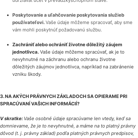
udržiavať účet v prevádzkyschopnom stave.
Poskytovanie a uľahčovanie poskytovania služieb
používateľovi.
Vaše údaje môžeme spracovať, aby sme
vám mohli poskytnúť požadovanú službu.
Zachrániť alebo ochrániť životne dôležitý záujem
jednotlivca.
Vaše údaje môžeme spracúvať, ak je to
nevyhnutné na záchranu alebo ochranu životne
dôležitých záujmov jednotlivca, napríklad na zabránenie
vzniku škody.
3. NA AKÝCH PRÁVNYCH ZÁKLADOCH SA OPIERAME PRI
SPRACÚVANÍ VAŠICH INFORMÁCIÍ?
V skratke:
Vaše osobné údaje spracúvame len vtedy, keď sa
domnievame, že je to nevyhnutné, a máme na to platný právny
dôvod (t. j. právny základ) podľa platných právnych predpisov,