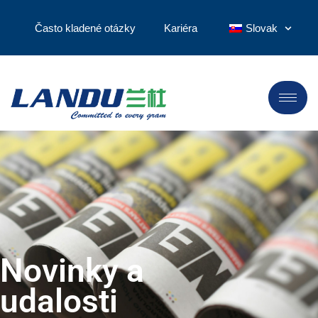
Často kladené otázky
Kariéra
Slovak
Novinky a
udalosti