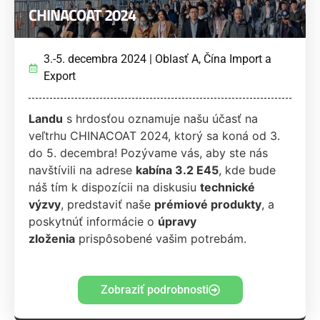
CHINACOAT 2024
3.-5. decembra 2024 | Oblasť A, Čína Import a
Export
Landu
s hrdosťou oznamuje našu účasť na
veľtrhu CHINACOAT 2024, ktorý sa koná od 3.
do 5. decembra! Pozývame vás, aby ste nás
navštívili na adrese
kabína 3.2 E45
, kde bude
náš tím k dispozícii na diskusiu
technické
výzvy
, predstaviť naše
prémiové produkty
, a
poskytnúť informácie o
úpravy
zloženia
prispôsobené vašim potrebám.
Zobraziť podrobnosti