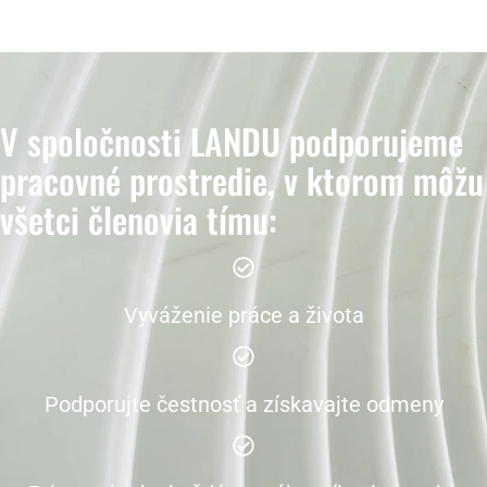
V spoločnosti LANDU podporujeme
pracovné prostredie, v ktorom môžu
všetci členovia tímu:
Vyváženie práce a života
Podporujte čestnosť a získavajte odmeny