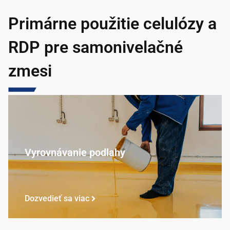
Primárne použitie celulózy a
RDP pre samonivelačné
zmesi
Vyrovnávanie podlahy
Dozvedieť sa viac