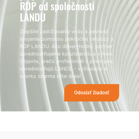
RDP od spoločnosti
LANDU
Zlepšite zadržiavanie vody a pevnosť
spojenia pomocou pokročilej celulózy a
RDP LANDU. Ako dôveryhodný partner
uprednostňujeme konzistenciu a výkon.
Objavte, prečo profesionáli v priemysle
uprednostňujú LANDU - vyžiadajte si
vzorku zdarma ešte dnes!
Odoslať žiadosť