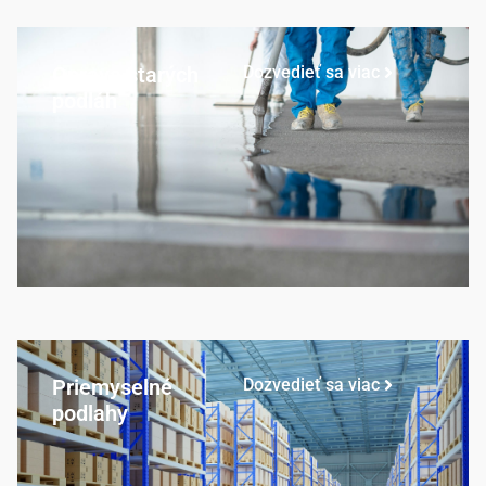
Oprava starých
Dozvedieť sa viac
podláh
Priemyselné
Dozvedieť sa viac
podlahy