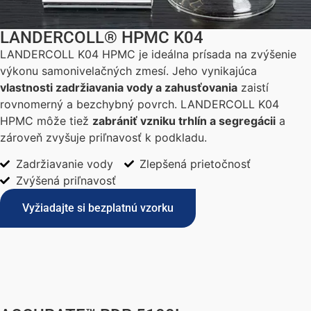
LANDERCOLL® HPMC K04
LANDERCOLL K04 HPMC je ideálna prísada na zvýšenie
výkonu samonivelačných zmesí. Jeho vynikajúca
vlastnosti zadržiavania vody a zahusťovania
zaistí
rovnomerný a bezchybný povrch. LANDERCOLL K04
HPMC môže tiež
zabrániť vzniku trhlín a segregácii
a
zároveň zvyšuje priľnavosť k podkladu.
Zadržiavanie vody
Zlepšená prietočnosť
Zvýšená priľnavosť
Vyžiadajte si bezplatnú vzorku