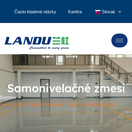
Často kladené otázky
Kariéra
Slovak
Samonivelačné zmesi
Domov
Spoľahlivé nivelačné prísady | Samonivelačná malta