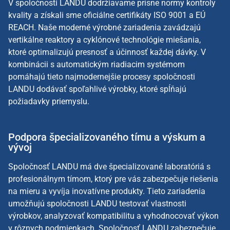
V spoločnosti LANDU dodržiavame prísne normy kontroly
kvality a získali sme oficiálne certifikáty ISO 9001 a EÚ
REACH. Naše moderné výrobné zariadenia zavádzajú
vertikálne reaktory a cyklónové technológie miešania,
ktoré optimalizujú presnosť a účinnosť každej dávky. V
kombinácii s automatickým riadiacim systémom
pomáhajú tieto najmodernejšie procesy spoločnosti
LANDU dodávať spoľahlivé výrobky, ktoré spĺňajú
požiadavky priemyslu.
Podpora špecializovaného tímu a výskum a
vývoj
Spoločnosť LANDU má dve špecializované laboratóriá s
profesionálnym tímom, ktorý pre vás zabezpečuje riešenia
na mieru a vyvíja inovatívne produkty. Tieto zariadenia
umožňujú spoločnosti LANDU testovať vlastnosti
výrobkov, analyzovať kompatibilitu a vyhodnocovať výkon
v rôznych podmienkach. Spoločnosť LANDU zabezpečuje