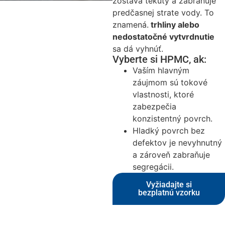
zostáva tekutý
a
zabraňuje
predčasnej strate vody
. To
znamená.
trhliny alebo
nedostatočné vytvrdnutie
sa dá vyhnúť.
Vyberte si HPMC, ak:
Vaším hlavným
záujmom sú tokové
vlastnosti, ktoré
zabezpečia
konzistentný povrch.
Hladký povrch bez
defektov je nevyhnutný
a zároveň zabraňuje
segregácii.
Vyžiadajte si
bezplatnú vzorku