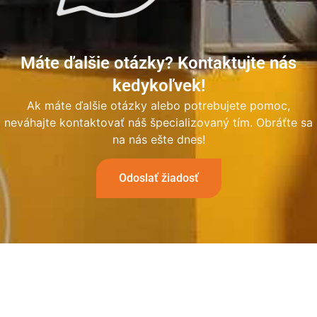
Máte ďalšie otázky? Kontaktujte nás
kedykoľvek!
Ak máte ďalšie otázky alebo potrebujete pomoc,
neváhajte kontaktovať náš špecializovaný tím. Obráťte sa
na nás ešte dnes!
Odoslať žiadosť