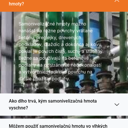
hmoty?
Samonivelizačné hmoty možno
nanášať na rôzne povrchy vrátane
betónu, preglejky, drevených
podkladov, dlaždíc a dokonca aj kovu,
pokiaľ je povrch čistý, suchý a stabilný.
Bežne sa používajú na betónové
podlahy na odstránenie nedokonalostí
a vytvorenie hladkého povrchu na
ďalšie použitie podlahy.
Ako dlho trvá, kým samonivelizačná hmota
vyschne?
Môžem použiť samonivelačnú hmotu vo vlhkých