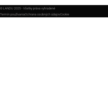
© LANDU 2025 - Všetky práva vyhradené
Termín používania
Ochrana osobných údajov
Cookie