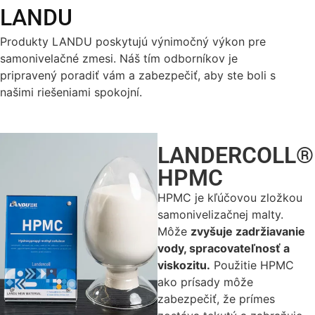
LANDU
Produkty LANDU poskytujú výnimočný výkon pre
samonivelačné zmesi. Náš tím odborníkov je
pripravený poradiť vám a zabezpečiť, aby ste boli s
našimi riešeniami spokojní.
LANDERCOLL®
HPMC
HPMC je kľúčovou zložkou
samonivelizačnej malty.
Môže
zvyšuje zadržiavanie
vody, spracovateľnosť a
viskozitu.
Použitie HPMC
ako prísady môže
zabezpečiť, že prímes