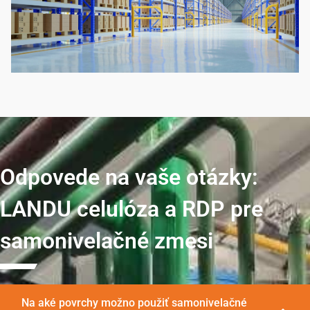
Odpovede na vaše otázky:
LANDU celulóza a RDP pre
samonivelačné zmesi
Na aké povrchy možno použiť samonivelačné