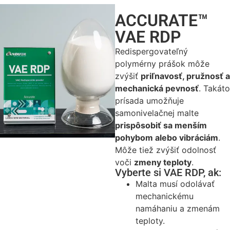
ACCURATE™
VAE RDP
Redispergovateľný
polymérny prášok môže
zvýšiť
priľnavosť, pružnosť a
mechanická pevnosť
. Takáto
prísada umožňuje
samonivelačnej malte
prispôsobiť sa menším
pohybom alebo vibráciám
.
Môže tiež zvýšiť odolnosť
voči
zmeny teploty
.
Vyberte si VAE RDP, ak:
Malta musí odolávať
mechanickému
namáhaniu a zmenám
teploty.