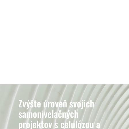
Zvýšte úroveň svojich
samonivelačných
projektov s celulózou a