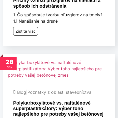
Príčiny vzniku pľuzgierov na stenách a
spôsob ich odstránenia
1. Čo spôsobuje tvorbu pľuzgierov na tmely?
1.1 Nanášanie na drsné
Zistite viac
28
nov
Blog
|
Poznatky z oblasti stavebníctva
Polykarboxylátové vs. naftalénové
superplastifikátory: Výber toho
najlepšieho pre potreby vašej betónovej