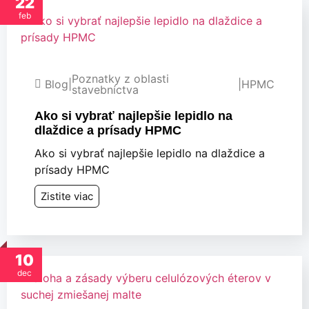
22
feb
Poznatky z oblasti
Blog
|
|
HPMC
stavebníctva
Ako si vybrať najlepšie lepidlo na
dlaždice a prísady HPMC
Ako si vybrať najlepšie lepidlo na dlaždice a
prísady HPMC
Zistite viac
10
dec