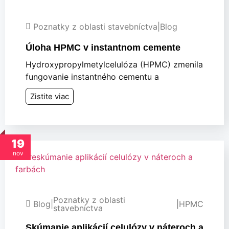
Poznatky z oblasti stavebníctva
|
Blog
Úloha HPMC v instantnom cemente
Hydroxypropylmetylcelulóza (HPMC) zmenila
fungovanie instantného cementu a
Zistite viac
19
nov
Poznatky z oblasti
Blog
|
|
HPMC
stavebníctva
Skúmanie aplikácií celulózy v náteroch a