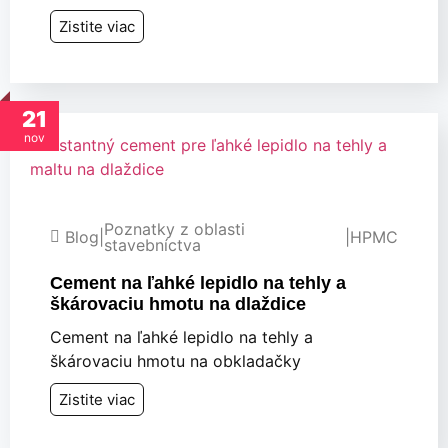
Zistite viac
21
nov
Poznatky z oblasti
Blog
|
|
HPMC
stavebníctva
Cement na ľahké lepidlo na tehly a
škárovaciu hmotu na dlaždice
Cement na ľahké lepidlo na tehly a
škárovaciu hmotu na obkladačky
Zistite viac