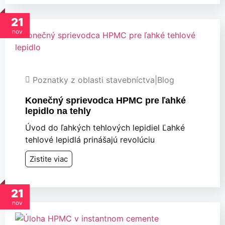
21
nov
Poznatky z oblasti stavebníctva
|
Blog
Konečný sprievodca HPMC pre ľahké
lepidlo na tehly
Úvod do ľahkých tehlových lepidiel Ľahké
tehlové lepidlá prinášajú revolúciu
Zistite viac
21
nov