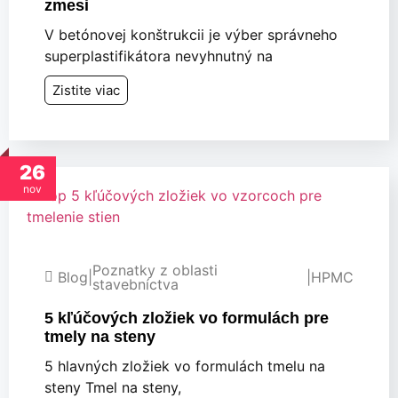
zmesi
V betónovej konštrukcii je výber správneho
superplastifikátora nevyhnutný na
Zistite viac
26
nov
Poznatky z oblasti
Blog
|
|
HPMC
stavebníctva
5 kľúčových zložiek vo formulách pre
tmely na steny
5 hlavných zložiek vo formulách tmelu na
steny Tmel na steny,