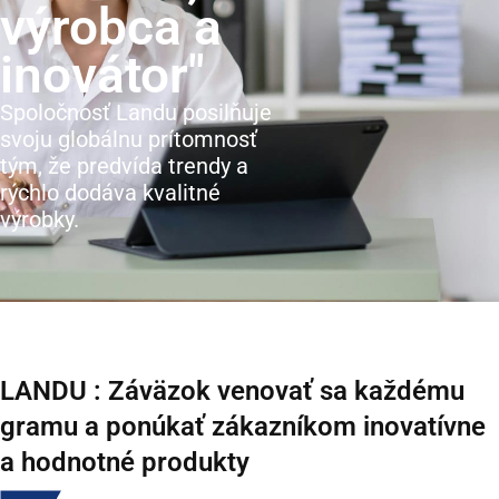
výrobca a
inovátor"
Spoločnosť Landu posilňuje
svoju globálnu prítomnosť
tým, že predvída trendy a
rýchlo dodáva kvalitné
výrobky.
LANDU : Záväzok venovať sa každému
gramu a ponúkať zákazníkom inovatívne
a hodnotné produkty