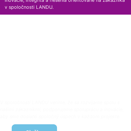
Inovácie, integrita a riešenia orientované na zákazníka
v spoločnosti LANDU.
Napredujeme spolu s našimi
zákazníkmi
V spoločnosti LANDU veríme, že sa rozvíjame spolu s
našimi zákazníkmi, podporujeme spoluprácu a inovácie,
aby sme dosiahli spoločný úspech v každom projekte.