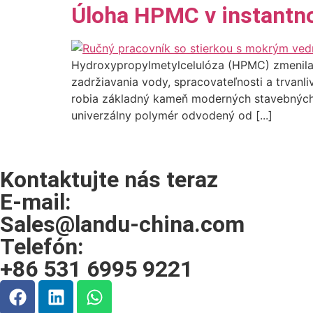
Úloha HPMC v instant
Hydroxypropylmetylcelulóza (HPMC) zmenila
zadržiavania vody, spracovateľnosti a trvanl
robia základný kameň moderných stavebných
univerzálny polymér odvodený od [...]
Kontaktujte nás teraz
E-mail:
Sales@landu-china.com
Telefón:
+86 531 6995 9221