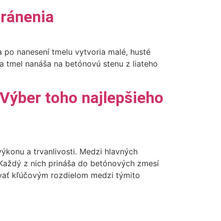
tránenia
 po nanesení tmelu vytvoria malé, husté
 sa tmel nanáša na betónovú stenu z liateho
 Výber toho najlepšieho
ýkonu a trvanlivosti. Medzi hlavných
. Každý z nich prináša do betónových zmesí
ovať kľúčovým rozdielom medzi týmito