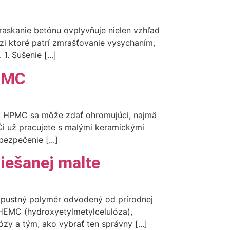
askanie betónu ovplyvňuje nielen vzhľad
zi ktoré patrí zmrašťovanie vysychaním,
. Sušenie [...]
HPMC
sad HPMC sa môže zdať ohromujúci, najmä
Či už pracujete s malými keramickými
ezpečenie [...]
miešanej malte
ozpustný polymér odvodený od prírodnej
 HEMC (hydroxyetylmetylcelulóza),
y a tým, ako vybrať ten správny [...]