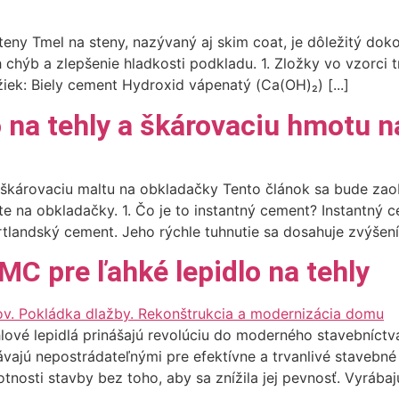
eny Tmel na steny, nazývaný aj skim coat, je dôležitý doko
chýb a zlepšenie hladkosti podkladu. 1. Zložky vo vzorci 
iek: Biely cement Hydroxid vápenatý (Ca(OH)₂) [...]
 na tehly a škárovaciu hmotu n
 a škárovaciu maltu na obkladačky Tento článok sa bude za
lte na obkladačky. 1. Čo je to instantný cement? Instantný 
tlandský cement. Jeho rýchle tuhnutie sa dosahuje zvýšením
C pre ľahké lepidlo na tehly
lové lepidlá prinášajú revolúciu do moderného stavebníctv
stávajú nepostrádateľnými pre efektívne a trvanlivé stavebné
nosti stavby bez toho, aby sa znížila jej pevnosť. Vyrábajú 