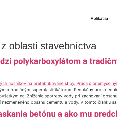
Aplikácia
z oblasti stavebníctva
dzi polykarboxylátom a tradič
m a tradičným superplastifikátorom Redukčný prostriedok 
všetkým na: Zníženie spotreby vody pri zachovaní obsahu 
ní nezmeneného obsahu cementu a vody. V tomto článku sa p
raskania betónu a ako mu pred