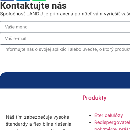
Kontaktujte nás
Spoločnosť LANDU je pripravená pomôcť vám vyriešiť vaš
Produkty
Éter celulózy
Náš tím zabezpečuje vysoké
Redispergovate
štandardy a flexibilné riešenia
polymérny práš