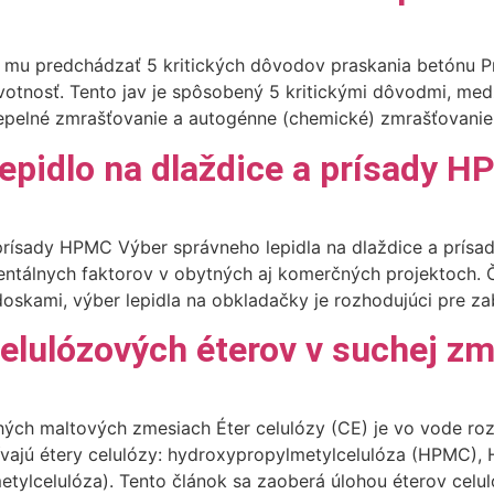
 mu predchádzať 5 kritických dôvodov praskania betónu Pr
ivotnosť. Tento jav je spôsobený 5 kritickými dôvodmi, med
pelné zmrašťovanie a autogénne (chemické) zmrašťovanie. 1
 lepidlo na dlaždice a prísady 
 a prísady HPMC Výber správneho lepidla na dlaždice a prí
entálnych faktorov v obytných aj komerčných projektoch. 
skami, výber lepidla na obkladačky je rozhodujúci pre zab
elulózových éterov v suchej z
hých maltových zmesiach Éter celulózy (CE) je vo vode r
žívajú étery celulózy: hydroxypropylmetylcelulóza (HPMC),
lcelulóza). Tento článok sa zaoberá úlohou éterov celulóz