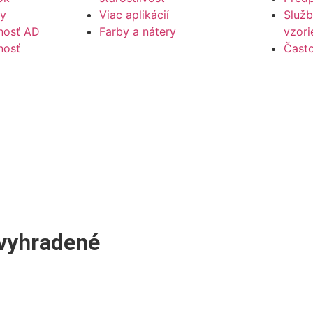
dy
Viac aplikácií
Služb
osť AD
Farby a nátery
vzori
nosť
Často
vyhradené