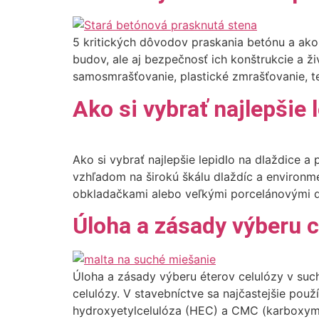
5 kritických dôvodov praskania betónu a ako
budov, ale aj bezpečnosť ich konštrukcie a ž
samosmrašťovanie, plastické zmrašťovanie, te
Ako si vybrať najlepšie
Ako si vybrať najlepšie lepidlo na dlaždice
vzhľadom na širokú škálu dlaždíc a environm
obkladačkami alebo veľkými porcelánovými do
Úloha a zásady výberu c
Úloha a zásady výberu éterov celulózy v suc
celulózy. V stavebníctve sa najčastejšie pou
hydroxyetylcelulóza (HEC) a CMC (karboxymety