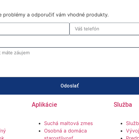
e problémy a odporučiť vám vhodné produkty.
Odoslať
Aplikácie
Služba
Suchá maltová zmes
Služb
ľný
Osobná a domáca
Vývoj
ok
starostlivosť
Predp