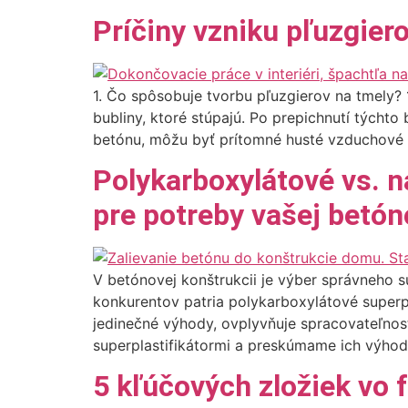
Príčiny vzniku pľuzgier
1. Čo spôsobuje tvorbu pľuzgierov na tmely? 
bubliny, ktoré stúpajú. Po prepichnutí týchto
betónu, môžu byť prítomné husté vzduchové ka
Polykarboxylátové vs. n
pre potreby vašej betón
V betónovej konštrukcii je výber správneho s
konkurentov patria polykarboxylátové superpl
jedinečné výhody, ovplyvňuje spracovateľnos
superplastifikátormi a preskúmame ich výhody,
5 kľúčových zložiek vo 