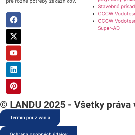
pre rôzne potreby zákazníkov.
Stavebné prísa
CCCW Vodotesn
CCCW Vodotes
Super-AD
© LANDU 2025 - Všetky práva 
Termín používania
Ochrana osobných údajov