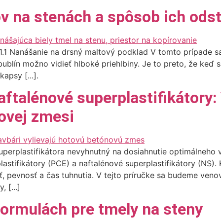
ov na stenách a spôsob ich ods
1.1 Nanášanie na drsný maltový podklad V tomto prípade sa
 bublín možno vidieť hlboké priehlbiny. Je to preto, že keď
psy [...].
aftalénové superplastifikátory:
ovej zmesi
uperplastifikátora nevyhnutný na dosiahnutie optimálneho v
astifikátory (PCE) a naftalénové superplastifikátory (NS)
ť, pevnosť a čas tuhnutia. V tejto príručke sa budeme ven
 [...]
formulách pre tmely na steny