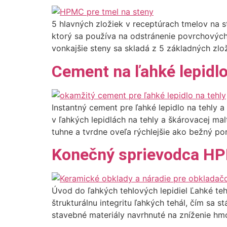
5 hlavných zložiek v receptúrach tmelov na st
ktorý sa používa na odstránenie povrchových 
vonkajšie steny sa skladá z 5 základných zlož
Cement na ľahké lepidlo
Instantný cement pre ľahké lepidlo na tehly
v ľahkých lepidlách na tehly a škárovacej ma
tuhne a tvrdne oveľa rýchlejšie ako bežný por
Konečný sprievodca HPM
Úvod do ľahkých tehlových lepidiel Ľahké teh
štrukturálnu integritu ľahkých tehál, čím sa 
stavebné materiály navrhnuté na zníženie hmot