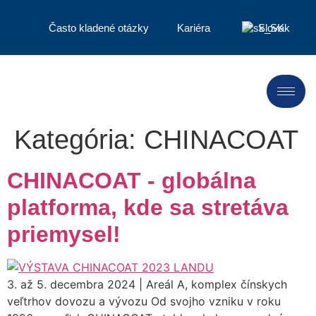
Často kladené otázky
Kariéra
Slovak
Kategória:
CHINACOAT
CHINACOAT - globálna
platforma, kde sa stretáva
priemysel!
3. až 5. decembra 2024 | Areál A, komplex čínskych
veľtrhov dovozu a vývozu Od svojho vzniku v roku