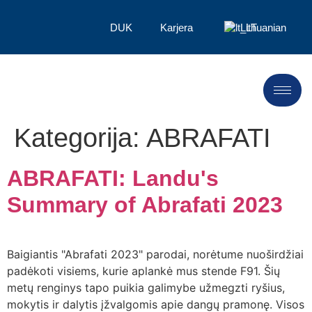
DUK
Karjera
Lithuanian
Kategorija:
ABRAFATI
ABRAFATI: Landu's
Summary of Abrafati 2023
Baigiantis "Abrafati 2023" parodai, norėtume nuoširdžiai
padėkoti visiems, kurie aplankė mus stende F91. Šių
metų renginys tapo puikia galimybe užmegzti ryšius,
mokytis ir dalytis įžvalgomis apie dangų pramonę. Visos