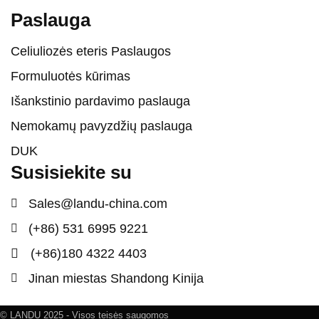
Paslauga
Celiuliozės eteris Paslaugos
Formuluotės kūrimas
Išankstinio pardavimo paslauga
Nemokamų pavyzdžių paslauga
DUK
Susisiekite su
Sales@landu-china.com
(+86) 531 6995 9221
(+86)180 4322 4403
Jinan miestas Shandong Kinija
© LANDU 2025 - Visos teisės saugomos