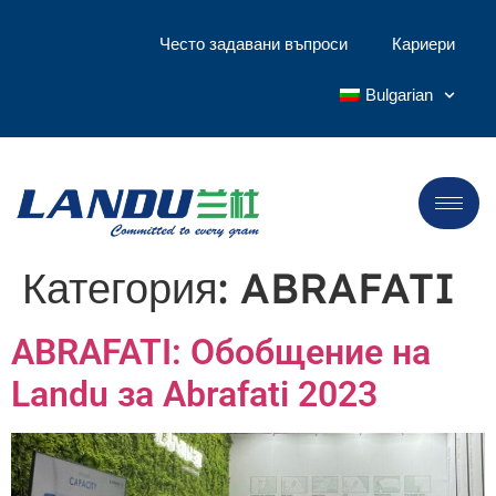
Често задавани въпроси
Кариери
Bulgarian
Категория:
ABRAFATI
ABRAFATI: Обобщение на
Landu за Abrafati 2023