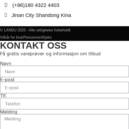
(+86)180 4322 4403
Jinan City Shandong Kina
© LANDU 2025 - Alle rettigheter forbeholdt
Vilkår for bruk
Personvern
Kjeks
KONTAKT OSS
Få gratis vareprøver og informasjon om tilbud
Navn
E-post
Tlf.
Melding