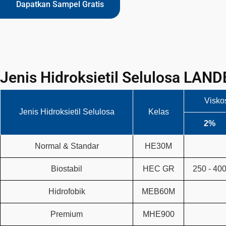
Dapatkan Sampel Gratis
Jenis Hidroksietil Selulosa LAN
Viskos
Jenis Hidroksietil Selulosa
Kelas
2%
Normal & Standar
HE30M
Biostabil
HEC GR
250 - 40
Hidrofobik
MEB60M
Premium
MHE900