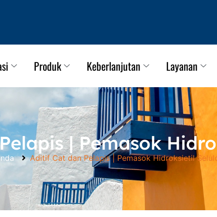
asi
Produk
Keberlanjutan
Layanan
 Pelapis | Pemasok Hidrok
anda
Aditif Cat dan Pelapis | Pemasok Hidroksietil Selul