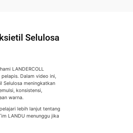
sietil Selulosa
mahami LANDERCOLL
pelapis. Dalam video ini,
il Selulosa
meningkatkan
ulsi, konsistensi,
aan warna.
ajari lebih lanjut tentang
. Tim LANDU menunggu jika