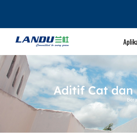
Aplik
Aditif Cat dan
Ber