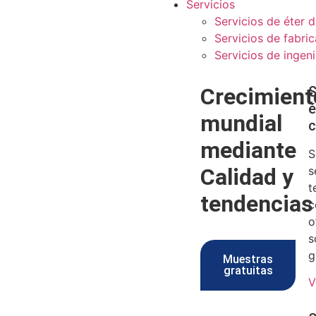
Servicios
Servicios de éter d
Servicios de fabri
Servicios de ingeni
Crecimient
S
é
mundial
c
mediante
S
Calidad y
s
t
tendencias
c
o
s
g
Muestras
gratuitas
V