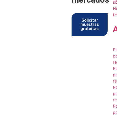
s
Hi
(
Solicitar
muestras
gratuitas
P
p
re
P
p
re
P
p
re
P
p