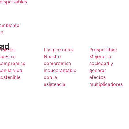
dispersables
 ambiente
ón
dad
Planeta:
Las personas:
Prosperidad:
Nuestro
Nuestro
Mejorar la
compromiso
compromiso
sociedad y
con la vida
inquebrantable
generar
sostenible
con la
efectos
asistencia
multiplicadores