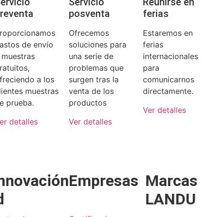
ervicio
Servicio
Reunirse en
reventa
posventa
ferias
roporcionamos
Ofrecemos
Estaremos en
astos de envío
soluciones para
ferias
 muestras
una serie de
internacionales
ratuitos,
problemas que
para
freciendo a los
surgen tras la
comunicarnos
lientes muestras
venta de los
directamente.
e prueba.
productos
Ver detalles
er detalles
Ver detalles
nnovación
Empresas
Marcas
d
LANDU