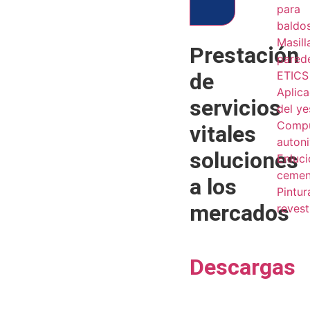
para
baldo
Masill
Prestación
pared
de
ETICS 
Aplic
servicios
del y
Comp
vitales
autoni
soluciones
Enluc
cemen
a los
Pintur
mercados
revest
Descargas