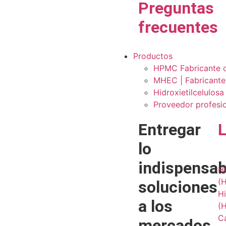
Preguntas
frecuentes
Productos
HPMC Fabricante de
MHEC | Fabricante 
Hidroxietilcelulos
Proveedor profesio
Entregar
lo
indispensab
Hi
(
soluciones
Hi
a los
(
Ca
mercados