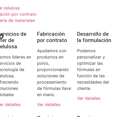
e celulosa
cación por contrato
ería de materiales
o
ervicios de
Fabricación
Desarrollo de
ter de
por contrato
la formulación
elulosa
Ayudamos con
Podemos
omos líderes en
productos en
personalizar y
ervicios de
polvo,
optimizar las
ecnología de
proporcionando
fórmulas en
elulosa,
soluciones de
función de las
freciendo
procesamiento
necesidades del
oluciones
de fórmulas llave
cliente.
lobales
en mano.
Ver detalles
er detalles
Ver detalles