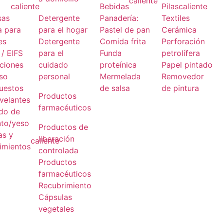
caliente
caliente
Bebidas
Pilas
caliente
sas
Detergente
Panadería:
Textiles
a para
para el hogar
Pastel de pan
Cerámica
es
Detergente
Comida frita
Perforación
/ EIFS
para el
Funda
petrolífera
aciones
cuidado
proteínica
Papel pintado
eso
personal
Mermelada
Removedor
uestos
de salsa
de pintura
Productos
velantes
farmacéuticos
ido de
to/yeso
Productos de
as y
liberación
caliente
imientos
controlada
Productos
farmacéuticos
Recubrimiento
Cápsulas
vegetales