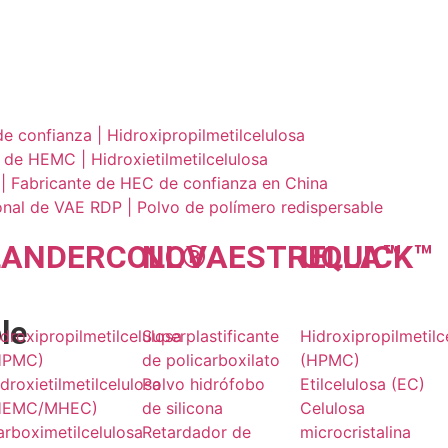
 confianza | Hidroxipropilmetilcelulosa
de HEMC | Hidroxietilmetilcelulosa
a | Fabricante de HEC de confianza en China
nal de VAE RDP | Polvo de polímero redispersable
LANDER
COLL
NOVA
®
ESTRELLA
UQU
ICK
™
™
le
droxipropilmetilcelulosa
Superplastificante
Hidroxipropilmetilc
HPMC)
de policarboxilato
(HPMC)
droxietilmetilcelulosa
Polvo hidrófobo
Etilcelulosa (EC)
HEMC/MHEC)
de silicona
Celulosa
rboximetilcelulosa
Retardador de
microcristalina