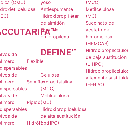
ódica (CMC)
yeso
(MCC)
droxietilcelulosa
Antiespumante
Metilcelulosa
HEC)
Hidroxipropil éter
(MC)
de almidón
Succinato de
ACCU
TARIFA
™
Fibra de
acetato de
polipropileno
hipromelosa
(HPMCAS)
DE
FINE
™
Hidroxipropilcelulo
olvos de
de baja sustitución
olímero
Flexible
(L-HPC）
dispersables
Hidroxipropilcelulo
olvos de
Celulosa
altamente sustituid
olímero
Semiflexible
microcristalina
(H-HPC)
dispersables
(MCC)
olvos de
Metilcelulosa
olímero
Rígido
(MC)
dispersables
Hidroxipropilcelulosa
olvos de
de alta sustitución
olímero
Hidrófobo
(H-HPC)