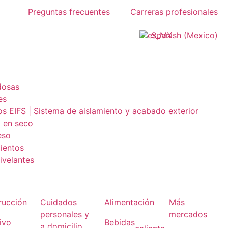
Preguntas frecuentes
Carreras profesionales
Spanish (Mexico)
dosas
es
os EIFS | Sistema de aislamiento y acabado exterior
 en seco
eso
mientos
velantes
rucción
Cuidados
Alimentación
Más
personales y
mercados
ivo
Bebidas
a domicilio