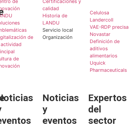
entro de
Certificaciones y
nnovación
calidad
e
Celulosa
ANDU
Historia de
Landercoll
oluciones
LANDU
VAE-RDP precisa
mblemáticas
Servicio local
Novastar
gitalización de
Organización
Definición de
 actividad
aditivos
incipal
alimentarios
ltura de
Uquick
nnovación
Pharmaceuticals
e
Noticias
Noticias
Expertos
y
y
del
eventos
eventos
sector