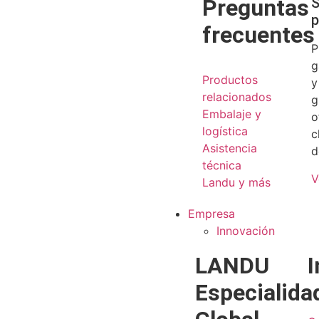
Preguntas
S
p
frecuentes
P
g
Productos
y
relacionados
g
Embalaje y
o
logística
c
Asistencia
d
técnica
V
Landu y más
Empresa
Innovación
LANDU
I
Especialida