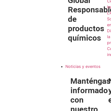
Global
C
I
Responsabl
L
de
S
e
productos
Di
químicos
la
pr
Cu
i
Noticias y eventos
Manténgas
informado
con
nuestro