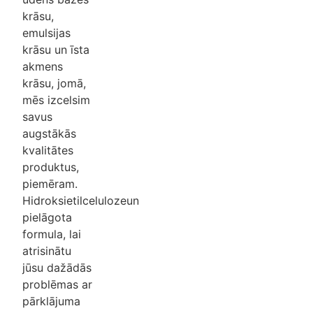
krāsu,
emulsijas
krāsu un īsta
akmens
krāsu, jomā,
mēs izcelsim
savus
augstākās
kvalitātes
produktus,
piemēram.
Hidroksietilceluloze
un
pielāgota
formula, lai
atrisinātu
jūsu dažādās
problēmas ar
pārklājuma