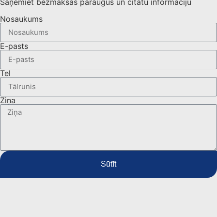
Saņemiet bezmaksas paraugus un citātu informāciju
Nosaukums
E-pasts
Tel
Ziņa
Sūtīt