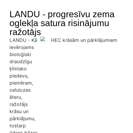
LANDU - progresīvu zema
oglekļa satura risinājumu
ražotājs
LANDU
- Kā
ievērojams
bioloģiski
draudzīgu
ķīmisko
piedevu,
piemēram,
celulozes
ēteru,
ražotājs
krāsu un
pārklājumu,
tostarp
ūdens bāzes