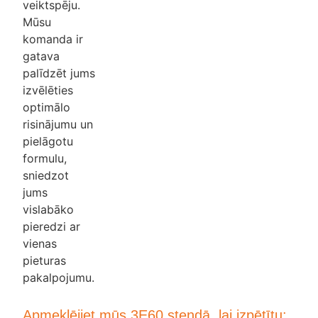
veiktspēju.
Mūsu
komanda ir
gatava
palīdzēt jums
izvēlēties
optimālo
risinājumu un
pielāgotu
formulu,
sniedzot
jums
vislabāko
pieredzi ar
vienas
pieturas
pakalpojumu.
Apmeklējiet mūs 3E60 stendā, lai izpētītu: