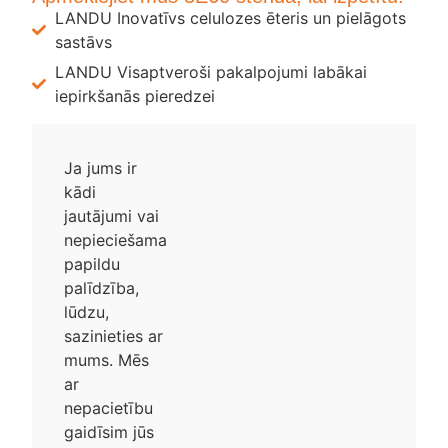
LANDU Inovatīvs celulozes ēteris un pielāgots
sastāvs
LANDU Visaptveroši pakalpojumi labākai
iepirkšanās pieredzei
Ja jums ir
kādi
jautājumi vai
nepieciešama
papildu
palīdzība,
lūdzu,
sazinieties ar
mums. Mēs
ar
nepacietību
gaidīsim jūs