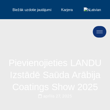
Biežāk uzdotie jautājumi
Karjera
Latvian
Pievienojieties LANDU
Izstādē Saūda Arābija
Coatings Show 2025
aprīlis 27, 2025