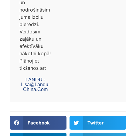
un
nodrošināsim
jums izcilu
pieredzi.
Veidosim
zaļāku un
efektīvāku
nākotni kopā!
Plānojiet
tikšanos ar:
LANDU -
Lisa@landu-
China.com
Facebook
Twitter