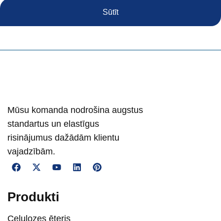
Sūtīt
Mūsu komanda nodrošina augstus
standartus un elastīgus
risinājumus dažādām klientu
vajadzībām.
Produkti
Celulozes ēteris