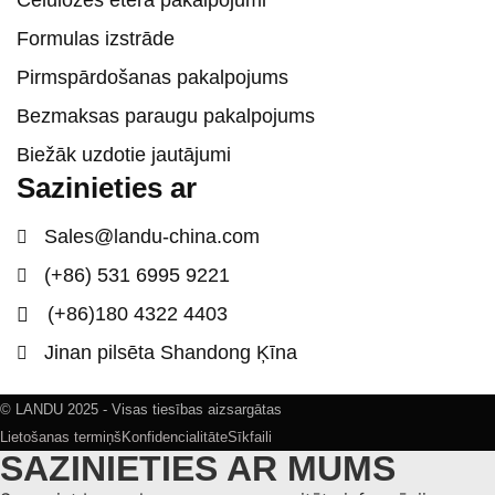
Celulozes ētera pakalpojumi
Formulas izstrāde
Pirmspārdošanas pakalpojums
Bezmaksas paraugu pakalpojums
Biežāk uzdotie jautājumi
Sazinieties ar
Sales@landu-china.com
(+86) 531 6995 9221
(+86)180 4322 4403
Jinan pilsēta Shandong Ķīna
© LANDU 2025 - Visas tiesības aizsargātas
Lietošanas termiņš
Konfidencialitāte
Sīkfaili
SAZINIETIES AR MUMS