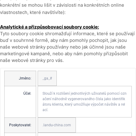
konkrétní
se mohou lišit v závislosti na konkrétních online
vlastnostech, které navštívíte):
Analytické a přizpůsobovací soubory cookie:
Tyto soubory cookie shromažďují informace, které se používají
buď v souhrnné formě, aby nám pomohly pochopit, jak jsou
naše webové stránky používány nebo jak účinné jsou naše
marketingové kampaně, nebo aby nám pomohly přizpůsobit
naše webové stránky pro vás.
Jméno:
_ga_#
Účel:
Slouží k rozlišení jednotlivých uživatelů pomocí ozn
ačení náhodně vygenerovaného čísla jako identifik
átoru klienta, který umožňuje výpočet návštěv a rel
ací.
Poskytovatel:
.landu-china.com