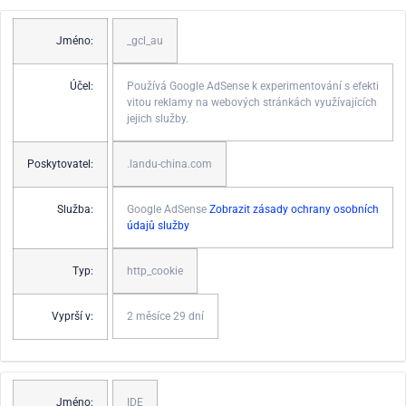
Jméno:
_gcl_au
Účel:
Používá Google AdSense k experimentování s efekti
vitou reklamy na webových stránkách využívajících
jejich služby.
Poskytovatel:
.landu-china.com
Služba:
Google AdSense
Zobrazit zásady ochrany osobních
údajů služby
Typ:
http_cookie
Vyprší v:
2 měsíce 29 dní
Jméno:
IDE