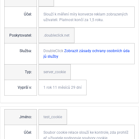
Účel:
Slouží k měření míry konverze reklam zobrazených
uživateli. Platnost končí za 1,5 roku.
Poskytovatel:
.doubleclick.net
Služba:
DoubleClick
Zobrazit zásady ochrany osobních úda
jů služby
Typ:
server_cookie
Vyprší v:
1 rok 11 měsíců 29 dní
Jméno:
test_cookie
Účel:
Soubor cookie relace slouží ke kontrole, zda prohlíž
eč uživatele podporuje soubory cookie.